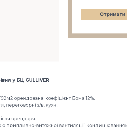
Отримати 
івня у БЦ GULLIVER
792м2 орендована, коефіцієнт Бома 12%.
, переговорні з/в, кухні.
ісля орендаря.
ю припливно-витяжної вентиляції, кондиціювання