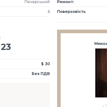
Печерський
Ремонт
:
6
Поверховість
х
:
Микол
23
$ 30
Без ПДВ
+3