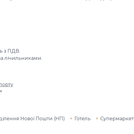
ць з ПДВ.
за лічильниками.
порту
iв
ділення Нової Пошти (НП)
Готель
Супермаркет