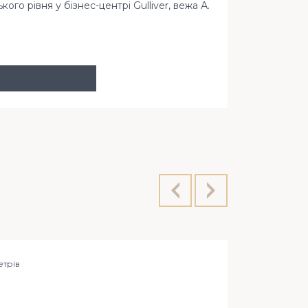
го рівня у бізнес-центрі Gulliver, вежа А.
пл. Спорти
етрiв