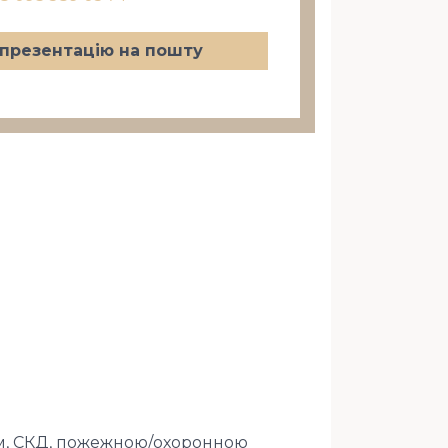
презентацію на пошту
м, СКД, пожежною/охоронною