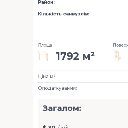
Район
:
Кількість санвузлів
:
Площа
Повер
1792 м²
Ціна м²
Оподаткування
:
Загалом:
$ 30
/ м²