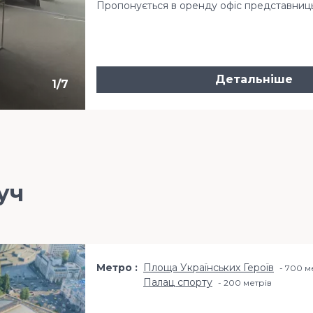
Пропонується в оренду офіс представницько
Детальніше
1
/
7
уч
Метро
Площа Українських Героїв
700 м
Палац спорту
200 метрiв