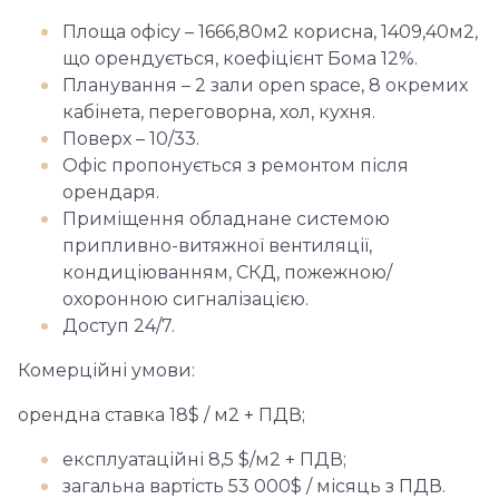
Площа офісу – 1666,80м2 корисна, 1409,40м2,
що орендується, коефіцієнт Бома 12%.
Планування – 2 зали open space, 8 окремих
кабінета, переговорна, хол, кухня.
Поверх – 10/33.
Офіс пропонується з ремонтом після
орендаря.
Приміщення обладнане системою
припливно-витяжної вентиляції,
кондиціюванням, СКД, пожежною/
охоронною сигналізацією.
Доступ 24/7.
Комерційні умови:
орендна ставка 18$ / м2 + ПДВ;
експлуатаційні 8,5 $/м2 + ПДВ;
загальна вартість 53 000$ / місяць з ПДВ.