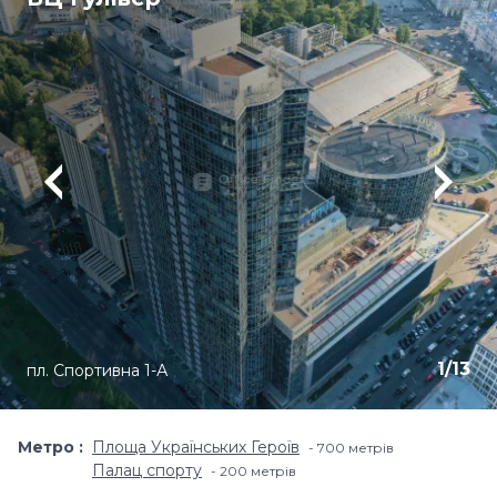
1
/
13
пл. Спортивна 1-А
Метро
Площа Українських Героїв
700 метрiв
Палац спорту
200 метрiв