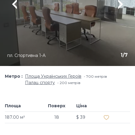
1
/
7
пл. Спортивна 1-А
Метро
Площа Українських Героїв
700 метрiв
Палац спорту
200 метрiв
Площа
Поверх
Ціна
Додати в обр
187.00 м²
18
$ 39