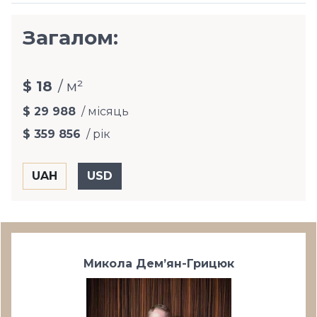
Загалом:
$ 18
/ м²
$ 29 988
/ місяць
$ 359 856
/ рік
Микола Дем’ян-Грицюк