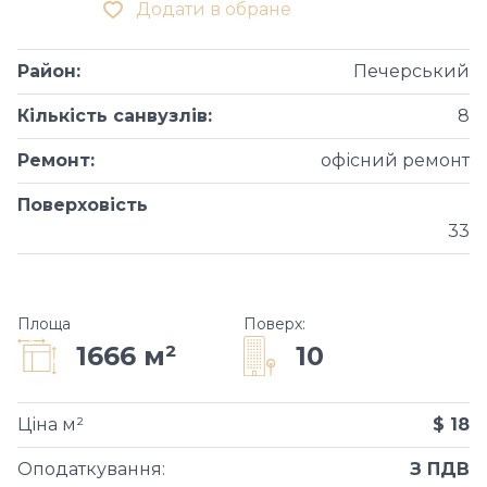
Додати в обране
Район
:
Печерський
Кількість санвузлів
:
8
Ремонт
:
офісний ремонт
Поверховість
33
Площа
Поверх
:
10
1666 м²
Ціна м²
$ 18
Оподаткування
:
З ПДВ