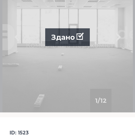
Здано
1
/
12
ID: 1523