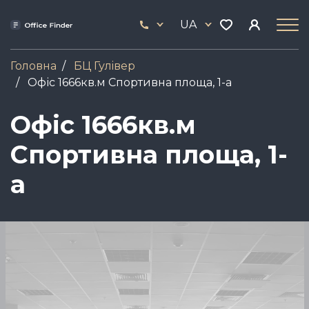
Skip
33
to
UA
444
main
17
content
Головна
БЦ Гулiвер
Офіс 1666кв.м Спортивна площа, 1-а
Офіс 1666кв.м
Спортивна площа, 1-
а
Зображення