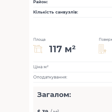
Район
:
Кількість санвузлів
:
Площа
Повер
117 м²
Ціна м²
Оподаткування
:
Загалом:
$ 39
/ м²