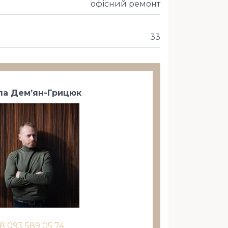
офісний ремонт
33
а Дем’ян-Грицюк
8 093 589 05 74