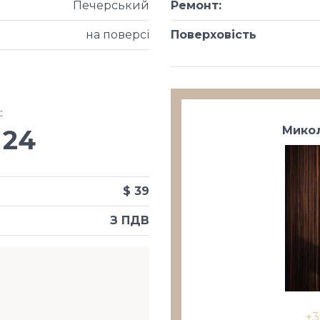
Печерський
Ремонт
:
на поверсі
Поверховість
х
:
Микол
24
$ 39
З ПДВ
+3