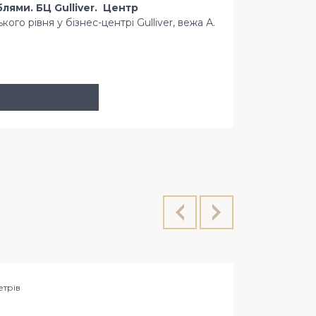
ями. БЦ Gulliver. Центр
го рівня у бізнес-центрі Gulliver, вежа А.
пл. Спорти
етрiв