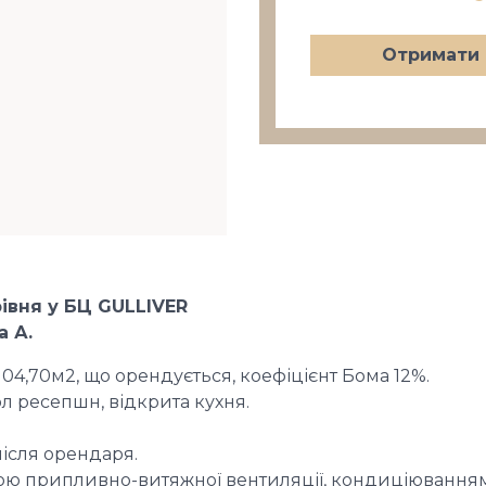
Отримати 
івня у БЦ GULLIVER
а А.
 104,70м2, що орендується, коефіцієнт Бома 12%.
хол ресепшн, відкрита кухня.
після орендаря.
ю припливно-витяжної вентиляції, кондиціювання