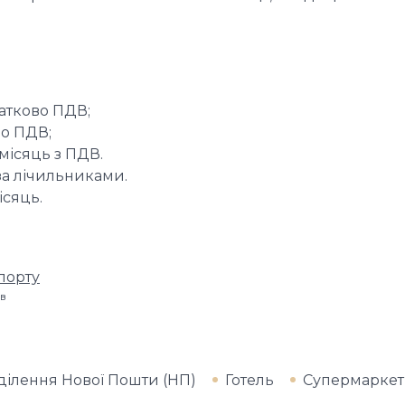
атково ПДВ;
во ПДВ;
місяць з ПДВ.
за лічильниками.
ісяць.
порту
iв
ділення Нової Пошти (НП)
Готель
Супермаркет