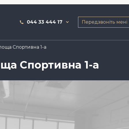
044 33 444 17
Передзвоніть мені
площа Спортивна 1-а
оща Спортивна 1-а