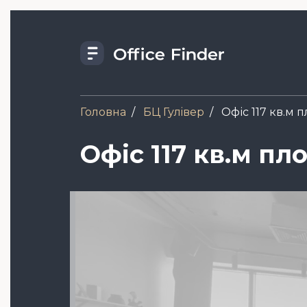
Skip
to
main
content
Головна
БЦ Гулiвер
Офіс 117 кв.м 
Офіс 117 кв.м пл
Зображення