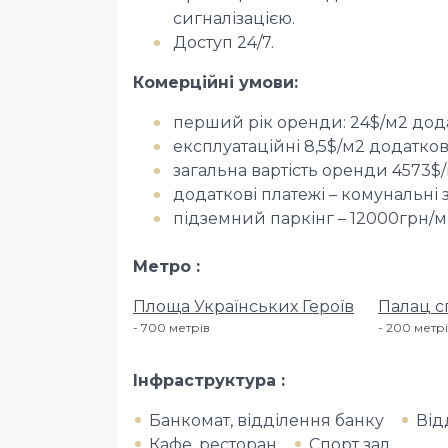
сигналізацією.
Доступ 24/7.
Комерційні умови:
перший рік оренди: 24$/м2 дод
експлуатаційні 8,5$/м2 додатко
загальна вартість оренди 4573$/
додаткові платежі – комунальні 
підземний паркінг – 12000грн/м
Метро
Площа Українських Героїв
Палац с
700 метрiв
200 метр
Інфраструктура
Банкомат, відділення банку
Від
Кафе, ресторан
Спорт зал