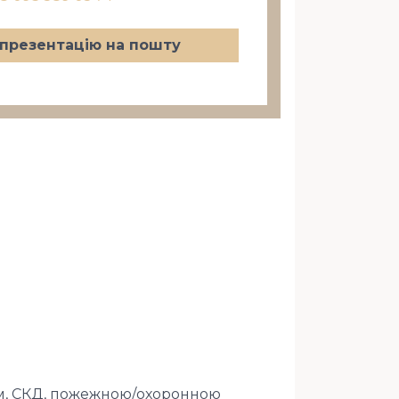
презентацію на пошту
м, СКД, пожежною/охоронною