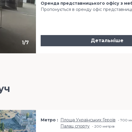
Оренда представницького офісу з мебл
Пропонується в оренду офіс представницько
Детальніше
1
/
7
уч
Метро
Площа Українських Героїв
700 м
Палац спорту
200 метрiв