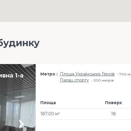
будинку
Метро
Площа Українських Героїв
вна 1-а
700 м
Палац спорту
200 метрiв
Площа
Поверх
187.00 м²
18