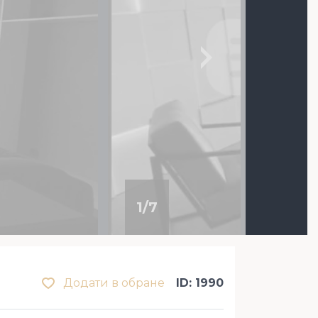
1
/
7
Додати в обране
ID: 1990