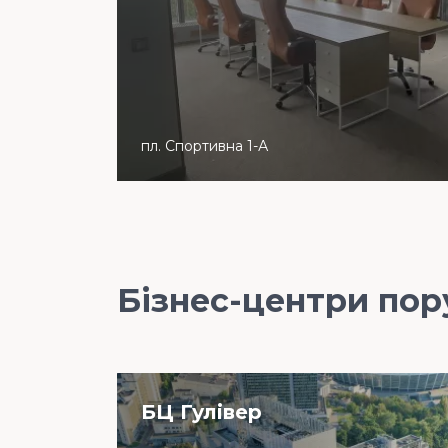
пл. Спортивна 1-А
Бізнес-центри пор
БЦ Гулiвер