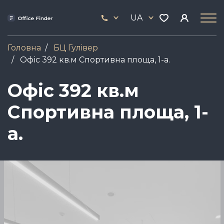
Skip
33
to
UA
444
main
17
content
Головна
БЦ Гулiвер
Офіс 392 кв.м Спортивна площа, 1-а.
Офіс 392 кв.м
Спортивна площа, 1-
а.
Зображення