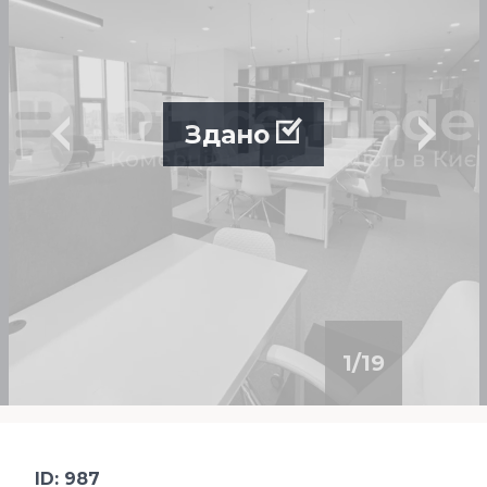
Здано
1
/
19
ID: 987