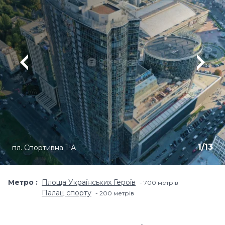
1
/
13
пл. Спортивна 1-А
Метро
Площа Українських Героїв
700 метрiв
Палац спорту
200 метрiв