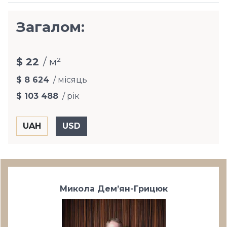
Загалом:
$ 22
/ м²
$ 8 624
/ місяць
$ 103 488
/ рік
Микола Дем’ян-Грицюк