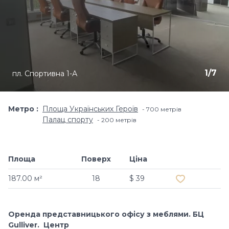
1
/
7
пл. Спортивна 1-А
Метро
Площа Українських Героїв
700 метрiв
Палац спорту
200 метрiв
Площа
Поверх
Ціна
Додати в обр
187.00 м²
18
$ 39
Оренда представницького офісу з меблями. БЦ
Gulliver. Центр