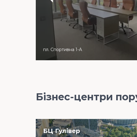
пл. Спортивна 1-А
Бізнес-центри пор
БЦ Гулiвер