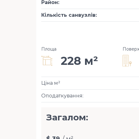
Район
:
Кількість санвузлів
:
Площа
Повер
228 м²
Ціна м²
Оподаткування
:
Загалом:
$ 39
/ м²