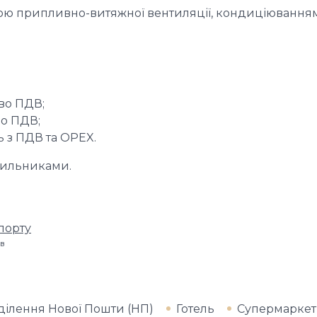
ю припливно-витяжної вентиляції, кондиціювання
во ПДВ;
во ПДВ;
ць з ПДВ та OPEX.
ічильниками.
порту
iв
ділення Нової Пошти (НП)
Готель
Супермаркет