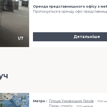
Оренда представницького офісу з мебл
Пропонується в оренду офіс представницько
Детальніше
1
/
7
уч
Метро
Площа Українських Героїв
700 м
Палац спорту
200 метрiв