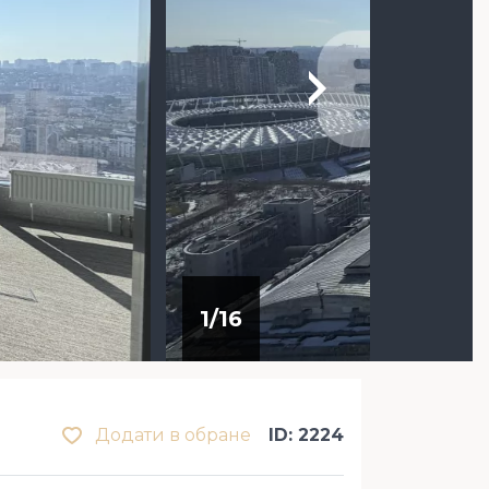
1
/
16
Додати в обране
ID: 2224