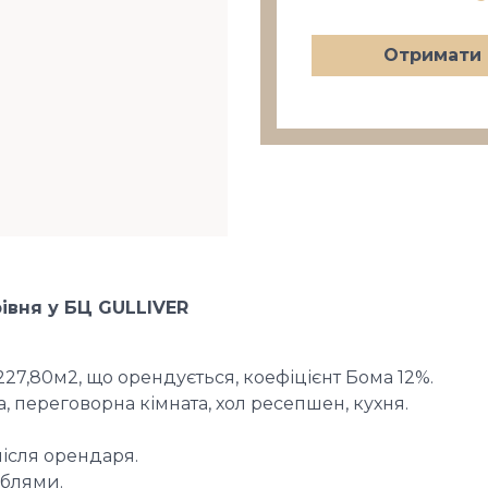
Отримати 
івня у БЦ GULLIVER
 227,80м2, що орендується, коефіцієнт Бома 12%.
, переговорна кімната, хол ресепшен, кухня.
ісля орендаря.
еблями.