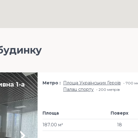
будинку
Метро
Площа Українських Героїв
вна 1-а
700 м
Палац спорту
200 метрiв
Площа
Поверх
187.00 м²
18