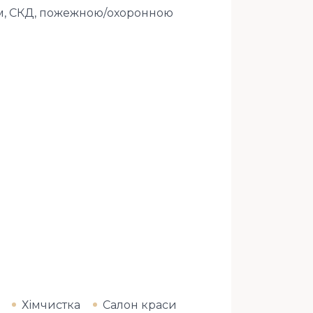
м, СКД, пожежною/охоронною
Хімчистка
Салон краси