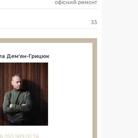
офісний ремонт
33
а Дем’ян-Грицюк
8 093 589 05 74