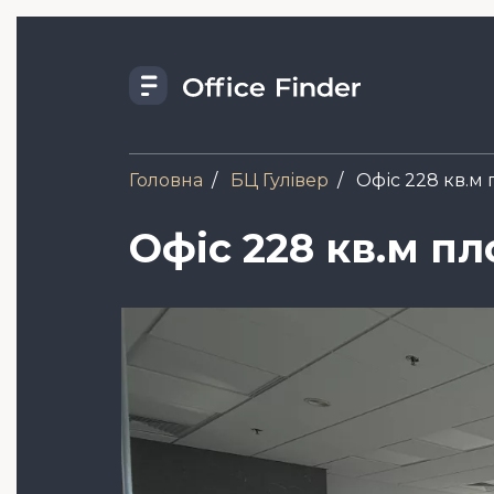
Skip
to
main
content
Головна
БЦ Гулiвер
Офіс 228 кв.м 
Офіс 228 кв.м п
Зображення