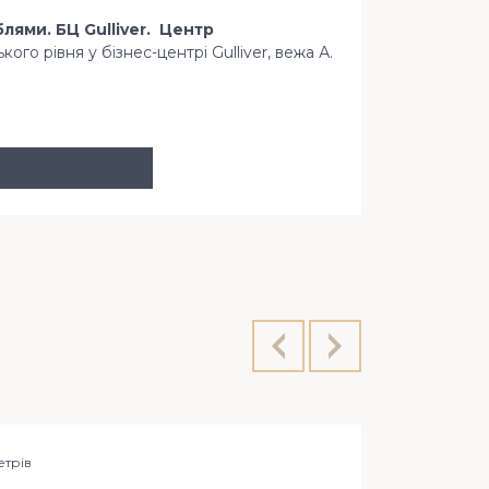
ями. БЦ Gulliver. Центр
го рівня у бізнес-центрі Gulliver, вежа А.
пл. Спорти
етрiв