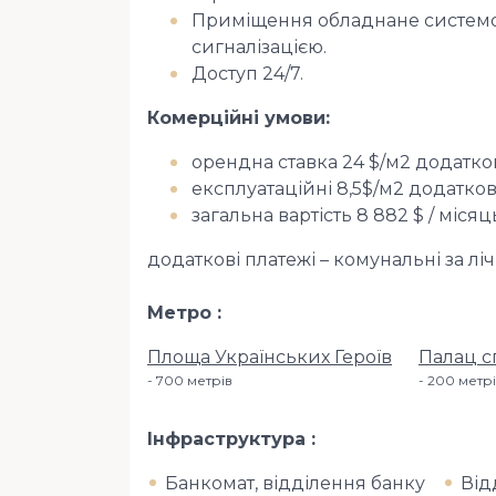
Приміщення обладнане системо
сигналізацією.
Доступ 24/7.
Комерційні умови:
орендна ставка 24 $/м2 додатко
експлуатаційні 8,5$/м2 додатко
загальна вартість 8 882 $ / міся
додаткові платежі – комунальні за л
Метро
Площа Українських Героїв
Палац с
700 метрiв
200 метр
Інфраструктура
Банкомат, відділення банку
Від