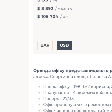
$ 8 892
/ місяць
$ 106 704
/ рік
Оренда офісу представницького р
адреса: Спортивна площа, 1-а, вежа А.
Площа офісу – 198,11м2 корисна,
Планування – 4 окремих кабінета
Поверх – 27/33.
Офіс пропонується з ремонтом п
Офіс частково облаштований м