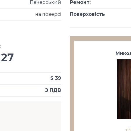
Печерський
Ремонт
:
на поверсі
Поверховість
х
:
Микол
27
$ 39
З ПДВ
+3