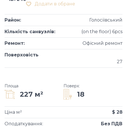
Додати в обране
Район
:
Голосіївський
Кількість санвузлів
:
(on the floor) 6pcs
Ремонт
:
Офісний ремонт
Поверховість
27
Площа
Поверх
:
18
227 м²
Ціна м²
$ 28
Оподаткування
:
Без ПДВ