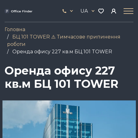
Skip
33
to
UA
444
main
17
content
Головна
БЦ 101 TOWER ⚠️ Тимчасове припинення
роботи
Оренда офису 227 кв.м БЦ 101 TOWER
Оренда офису 227
кв.м БЦ 101 TOWER
Зображення