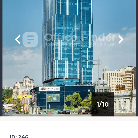
1
/
10
ID: 246