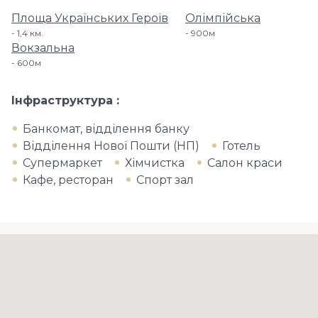
Площа Українських Героїв
Олімпійська
1,4 км.
900м
Вокзальна
600м
Інфраструктура
Банкомат, відділення банку
Відділення Нової Пошти (НП)
Готель
Супермаркет
Хімчистка
Салон краси
Кафе, ресторан
Спорт зал