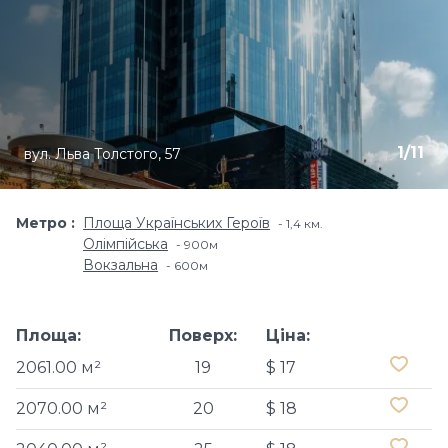
1
/
11
вул. Льва Толстого, 57
Метро
Площа Українських Героїв
1,4 км.
Олімпійська
900м
Вокзальна
600м
Площа:
Поверх:
Ціна:
2061.00 м²
19
$ 17
2070.00 м²
20
$ 18