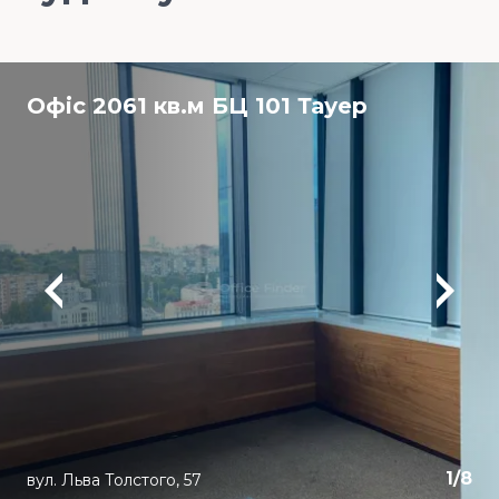
Офіс 2061 кв.м БЦ 101 Тауер
1
/
8
вул. Льва Толстого, 57