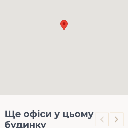
Ще офіси у цьому
будинку