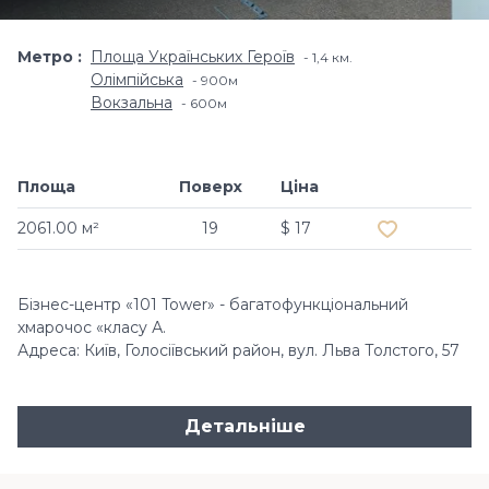
Метро
Площа Українських Героїв
1,4 км.
Олімпійська
900м
Вокзальна
600м
Площа
Поверх
Ціна
Додати в об
2061.00 м²
19
$ 17
Бізнес-центр «101 Tower» - багатофункціональний
хмарочос «класу А.
Адреса: Київ, Голосіївський район, вул. Льва Толстого, 57
Детальніше