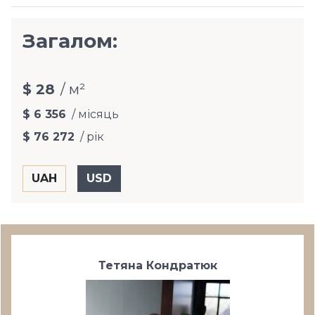
Загалом:
$ 28
/ м²
$ 6 356
/ місяць
$ 76 272
/ рік
Тетяна Кондратюк