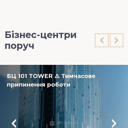
Бізнес-центри
поруч
БЦ 101 TOWER ⚠️ Тимчасове
припинення роботи