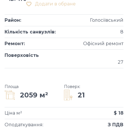
Додати в обране
Район
:
Голосіївський
Кількість санвузлів
:
8
Ремонт
:
Офісний ремонт
Поверховість
27
Площа
Поверх
:
21
2059 м²
Ціна м²
$ 18
Оподаткування
:
З ПДВ