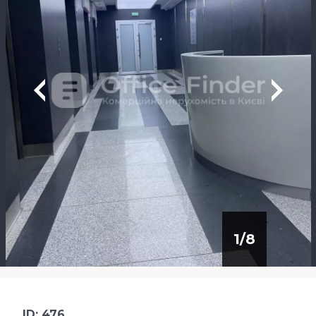
1
/
8
ID: 476