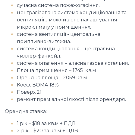
сучасна система пожежогасіння.
централізована система кондиціювання та
вентиляції з можливістю налаштування
мікроклімату у приміщеннях.
система вентиляції - центральна
припливно-витяжна.
система кондиціювання – центральна –
чиллер-фанкойл.
система опалення – власна газова котельня.
Площа приміщення – 1745 кв.м
Орендна площа – 2059 кв.м
Коеф. ВОМА 18%
Поверх 21
ремонт преміальної якості після орендаря.
Орендна ставка:
1 рік – $18 за кв.м + ПДВ
2 рік – $20 за кв.м + ПДВ