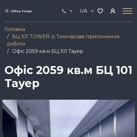
Skip
33
to
UA
444
main
17
content
Головна
БЦ 101 TOWER ⚠️ Тимчасове припинення
роботи
Офіс 2059 кв.м БЦ 101 Тауер
Офіс 2059 кв.м БЦ 101
Тауер
Зображення