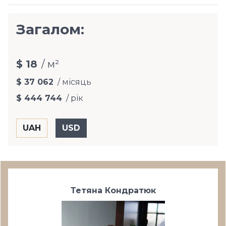
Загалом:
$ 18
/ м²
$ 37 062
/ місяць
$ 444 744
/ рік
Тетяна Кондратюк