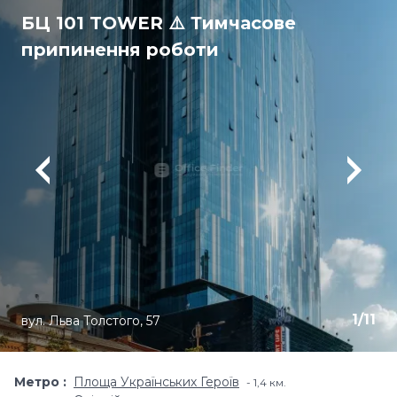
БЦ 101 TOWER ⚠️ Тимчасове
припинення роботи
1
/
11
вул. Льва Толстого, 57
Метро
Площа Українських Героїв
1,4 км.