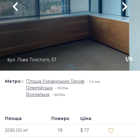
1
/
8
вул. Льва Толстого, 57
Метро
Площа Українських Героїв
1,4 км.
Олімпійська
900м
Вокзальна
600м
Площа
Поверх
Ціна
Додати в об
2061.00 м²
19
$ 17