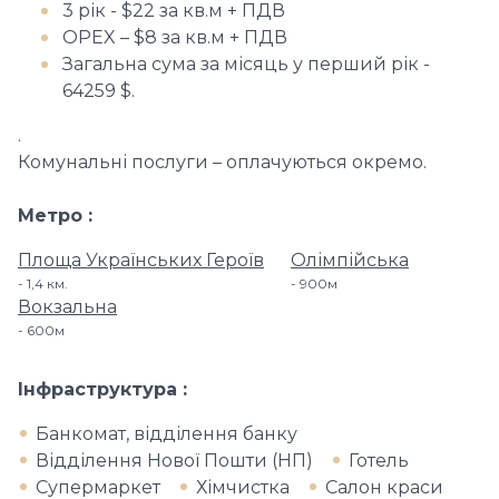
3 рік - $22 за кв.м + ПДВ
OPEX – $8 за кв.м + ПДВ
Загальна сума за місяць у перший рік -
64259 $.
.
Комунальні послуги – оплачуються окремо.
Метро
Площа Українських Героїв
Олімпійська
1,4 км.
900м
Вокзальна
600м
Інфраструктура
Банкомат, відділення банку
Відділення Нової Пошти (НП)
Готель
Супермаркет
Хімчистка
Салон краси