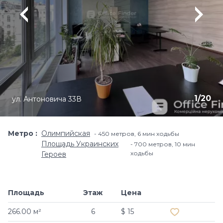
1
/
20
ул. Антоновича 33В
Метро
Олимпийская
450 метров, 6 мин ходьбы
Площадь Украинских
700 метров, 10 мин
ходьбы
Героев
Площадь
Этаж
Цена
Добавить в и
266.00 м²
6
$ 15