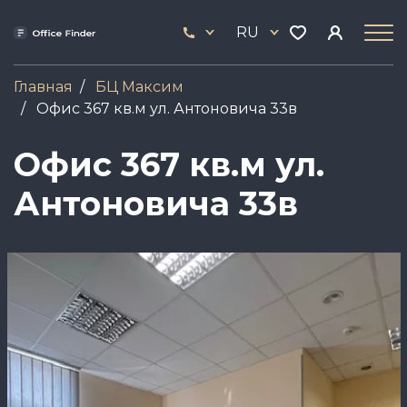
Перейти
33
к
RU
444
основному
17
содержанию
Главная
БЦ Максим
Офис 367 кв.м ул. Антоновича 33в
Офис 367 кв.м ул.
Антоновича 33в
Image