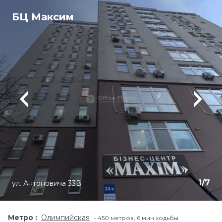
БЦ Максим
1
/
7
ул. Антоновича 33В
Метро
Олимпийская
450 метров, 6 мин ходьбы