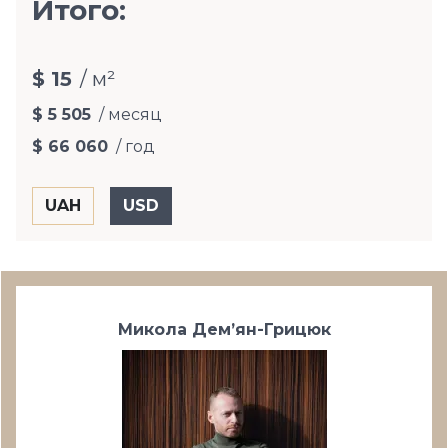
Итого:
$ 15
/ м²
$ 5 505
/ месяц
$ 66 060
/ год
Микола Дем’ян-Грицюк