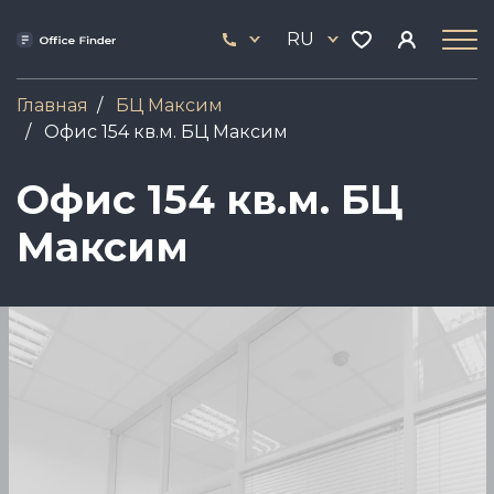
Перейти
33
к
RU
444
основному
17
содержанию
Главная
БЦ Максим
Офис 154 кв.м. БЦ Максим
Офис 154 кв.м. БЦ
Максим
Image