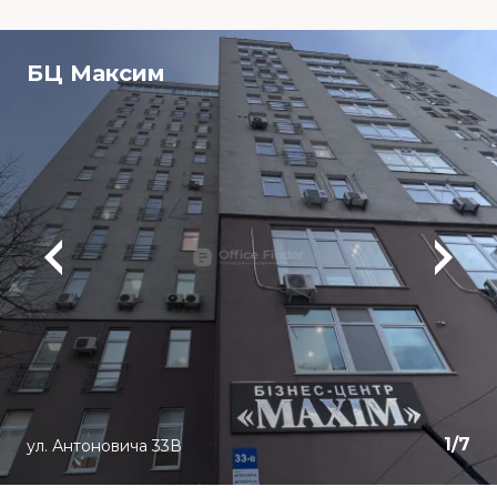
БЦ Максим
1
/
7
ул. Антоновича 33В