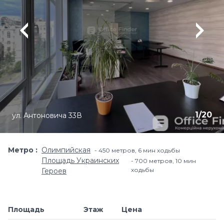
1
/
20
ул. Антоновича 33В
Метро
Олимпийская
450 метров, 6 мин ходьбы
Площадь Украинских
700 метров, 10 мин
ходьбы
Героев
Площадь
Этаж
Цена
Добавить в и