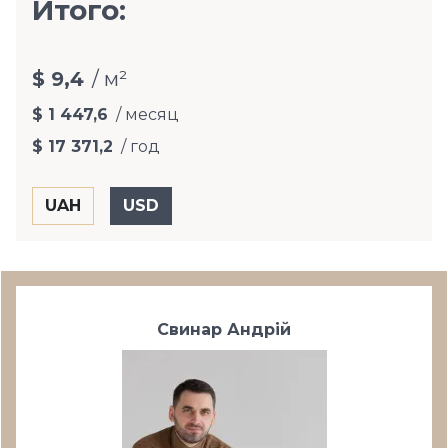
Итого:
$ 9,4
/ м²
$ 1 447,6
/ месяц
$ 17 371,2
/ год
Свинар Андрій