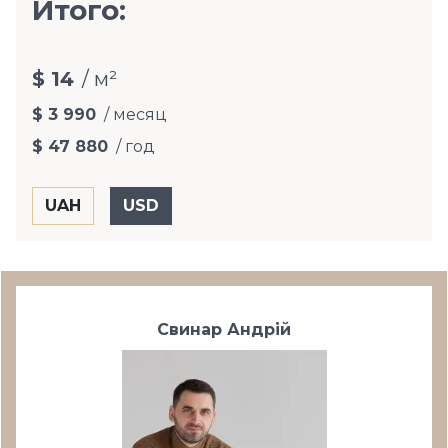
Итого:
$ 14
/ м²
$ 3 990
/ месяц
$ 47 880
/ год
Свинар Андрій