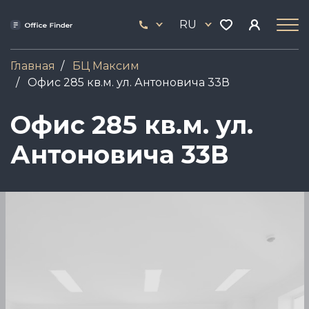
Перейти
33
к
RU
444
основному
17
содержанию
Главная
БЦ Максим
Офис 285 кв.м. ул. Антоновича 33В
Офис 285 кв.м. ул.
Антоновича 33В
Image