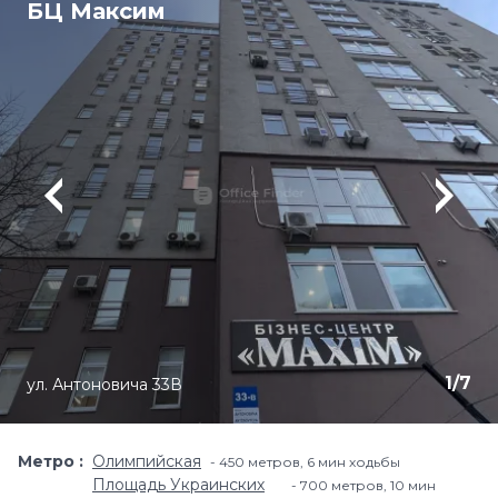
БЦ Максим
1
/
7
ул. Антоновича 33В
Метро
Олимпийская
450 метров, 6 мин ходьбы
Площадь Украинских
700 метров, 10 мин