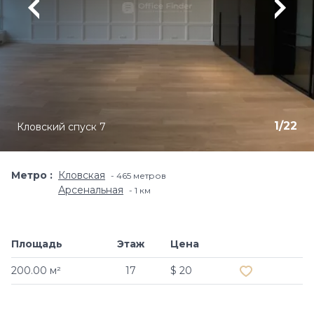
1
/
22
Кловский спуск 7
Метро
Кловская
465 метров
Арсенальная
1 км
Площадь
Этаж
Цена
Добавить в и
200.00 м²
17
$ 20