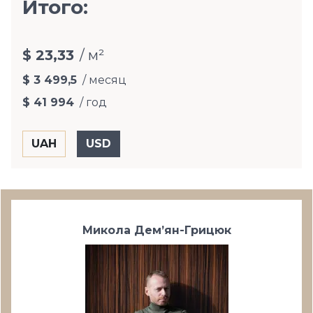
Итого:
$ 23,33
/ м²
$ 3 499,5
/ месяц
$ 41 994
/ год
Микола Дем’ян-Грицюк