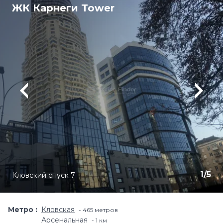
ЖК Карнеги Tower
1
/
5
Кловский спуск 7
Метро
Кловская
465 метров
Арсенальная
1 км