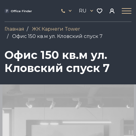
Перейти
33
к
RU
444
основному
17
содержанию
Главная
ЖК Карнеги Tower
Офис 150 кв.м ул. Кловский спуск 7
Офис 150 кв.м ул.
Кловский спуск 7
Image