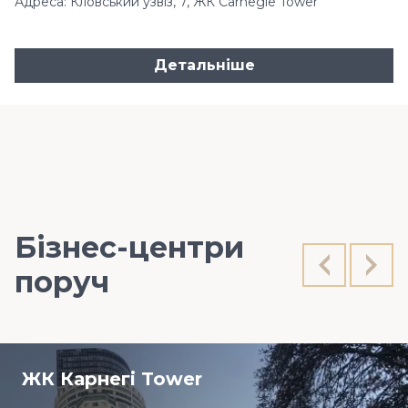
Адреса: Кловський узвіз, 7, ЖК Carnegie Tower
Детальніше
Бізнес-центри
поруч
ЖК Карнегі Tower