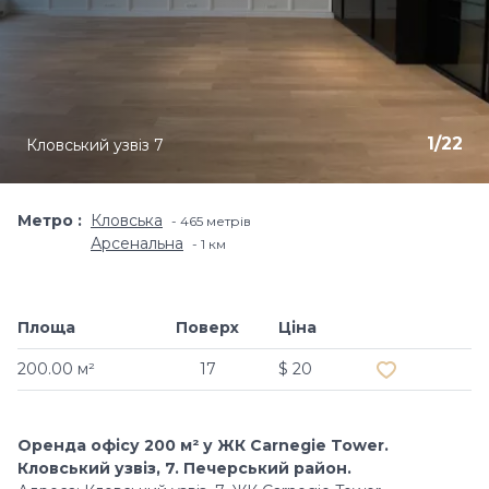
1
/
22
Кловський узвіз 7
Метро
Кловська
465 метрів
Арсенальна
1 км
Площа
Поверх
Ціна
Додати в об
200.00 м²
17
$ 20
Оренда офісу 200 м² у ЖК Carnegie Tower.
Кловський узвіз, 7. Печерський район.