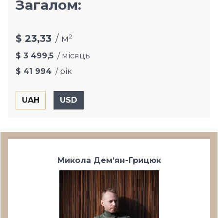
Загалом:
$ 23,33
/ м²
$ 3 499,5
/ місяць
$ 41 994
/ рік
Микола Дем’ян-Грицюк