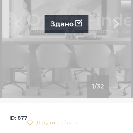
Здано
1
/
32
ID: 877
Додати в обране