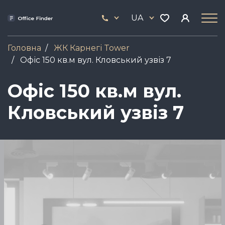
Skip
33
to
UA
444
main
17
content
Головна
ЖК Карнегі Tower
Офіс 150 кв.м вул. Кловський узвіз 7
Офіс 150 кв.м вул.
Кловський узвіз 7
Зображення