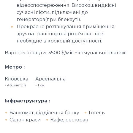
відеоспостереження. Високошвидкісні
сучасні ліфти, підключені до
генератора(при блекауті).
Прекрасне розташування приміщення:
зручна транспортна розв'язка і все
необхідне в кроковій доступності.
Вартість оренди: 3500 $/міс +комунальні платежі.
Метро
Кловська
Арсенальна
465 метрів
1 км
Інфраструктура
Банкомат, відділення банку
Готель
Салон краси
Кафе, ресторан