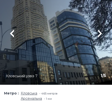
1
/
5
Кловський узвіз 7
Метро
Кловська
465 метрів
Арсенальна
1 км