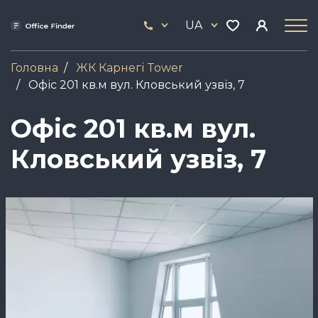
Skip
33
to
UA
444
main
17
content
Головна
ЖК Карнегі Tower
Офіс 201 кв.м вул. Кловський узвіз, 7
Офіс 201 кв.м вул.
Кловський узвіз, 7
Зображення