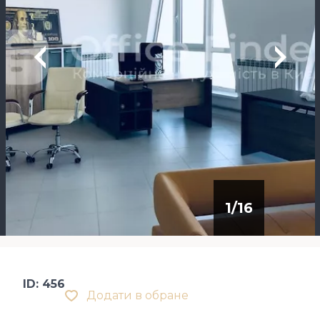
1
/
16
ID: 456
Додати в обране