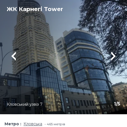
ЖК Карнегі Tower
1
/
5
Кловський узвіз 7
Метро
Кловська
465 метрів