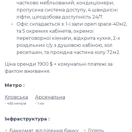
частково мебльований, кондиціонери,
пропускна система доступу, 4 швидкісні
ліфти, цілодобова доступність 24/7.
Офіс складається з: 1-ї зали оpen space-40м2,
та 5 окремих кабінетів, окремої
переговорної кімнати, відкрита кухня, 2-х
роздільних c/у з душовою кабіною, хол
ресепшен, та прохідна частина холу 72м2.
Ціна оренди 1900 $ + комунальні платежі за
фактом вживання.
Метро
Кловська
Арсенальна
465 метрів
1 км
Інфраструктура
Банкомат, відділення банку
Готель