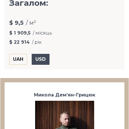
Загалом:
$ 9,5
/ м²
$ 1 909,5
/ місяць
$ 22 914
/ рік
Микола Дем’ян-Грицюк