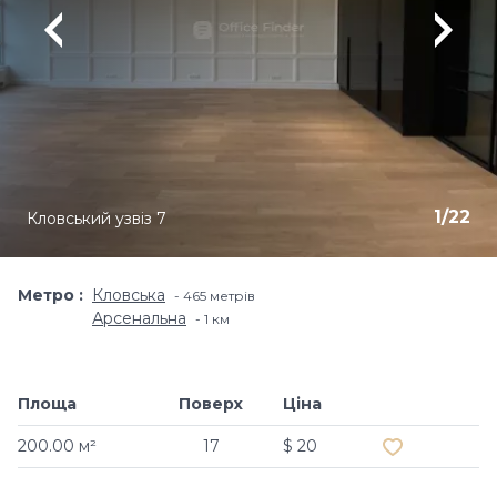
1
/
22
Кловський узвіз 7
Метро
Кловська
465 метрів
Арсенальна
1 км
Площа
Поверх
Ціна
Додати в об
200.00 м²
17
$ 20