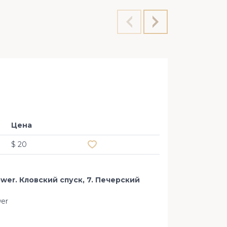
Офис 2
Цена
Добавить в избранное
$ 20
wer. Кловский спуск, 7. Печерский
wer