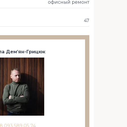
офисный ремонт
47
а Дем’ян-Грицюк
8 093 589 05 74