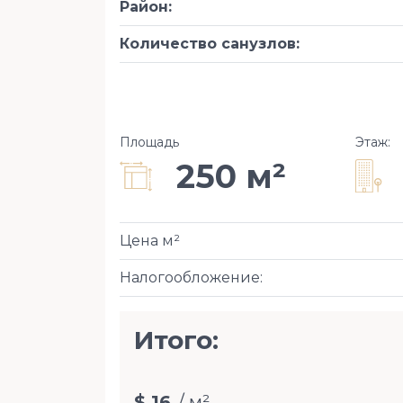
Район
:
Количество санузлов
:
Площадь
Этаж
:
250 м²
Цена м²
Налогообложение
:
Итого:
$ 16
/ м²