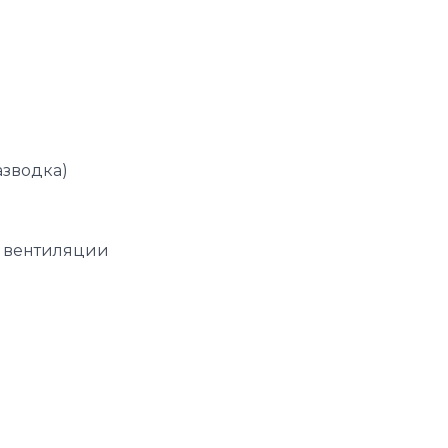
азводка)
 вентиляции