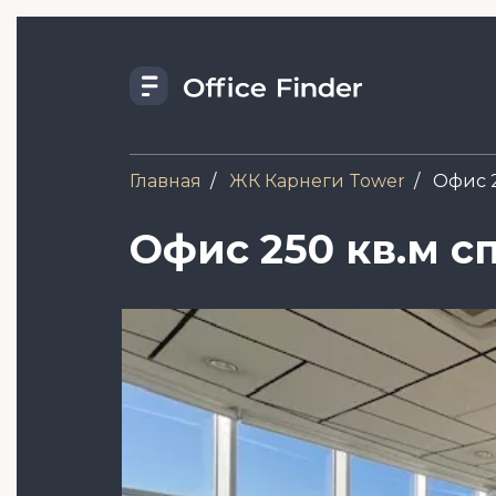
Перейти
к
основному
содержанию
Главная
ЖК Карнеги Tower
Офис 2
Офис 250 кв.м с
Image