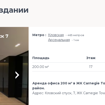
 здании
Метро
Кловская
к 7
465 метров
Арсенальная
1 км
Площадь
Этаж
200.00 м²
17
Аренда офиса 200 м² в ЖК Carnegie To
район.
Адрес: Кловский спуск, 7, ЖК Carnegie To