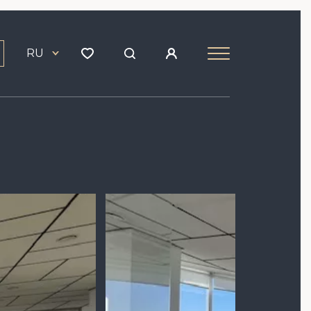
RU
Image