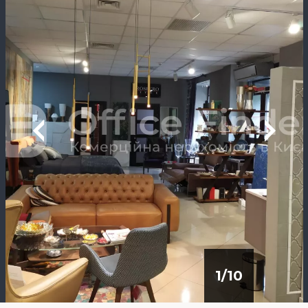
1
/
10