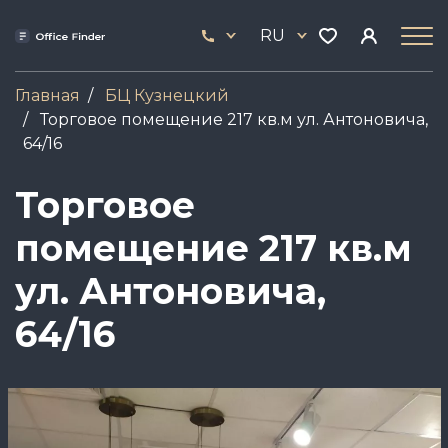
Перейти
33
к
RU
444
основному
17
содержанию
Главная
БЦ Кузнецкий
Торговое помещение 217 кв.м ул. Антоновича,
64/16
Торговое
помещение 217 кв.м
ул. Антоновича,
64/16
Image