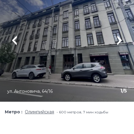
1
/
5
ул. Антоновича, 64/16
Метро
Олимпийская
600 метров, 7 мин ходьбы