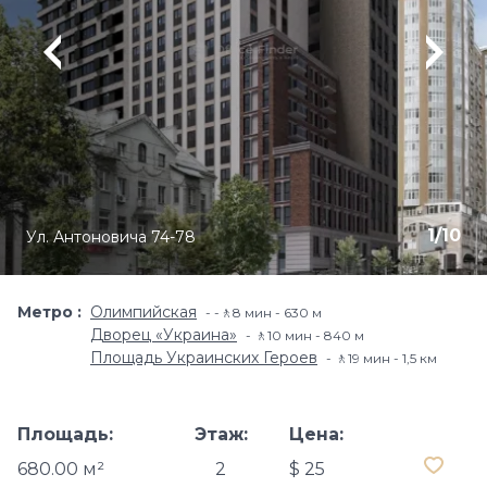
1
/
10
Ул. Антоновича 74-78
Метро
Олимпийская
-🚶8 мин - 630 м
Дворец «Украина»
🚶10 мин - 840 м
Площадь Украинских Героев
🚶19 мин - 1,5 км
Площадь:
Этаж:
Цена:
680.00 м²
2
$ 25