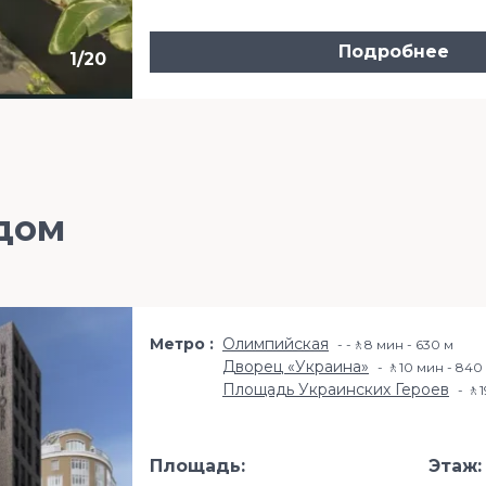
Подробнее
1
/
20
дом
Метро
Олимпийская
-🚶8 мин - 630 м
Дворец «Украина»
🚶10 мин - 840
Площадь Украинских Героев
🚶1
Площадь:
Этаж: