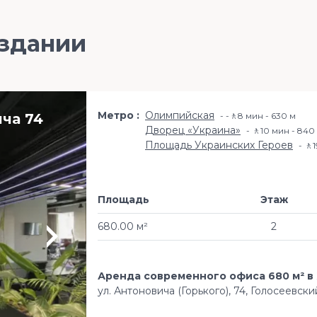
 здании
Метро
Олимпийская
ича 74
-🚶8 мин - 630 м
Дворец «Украина»
🚶10 мин - 840
Площадь Украинских Героев
🚶1
Площадь
Этаж
680.00 м²
2
Аренда современного офиса 680 м² 
ул. Антоновича (Горького), 74, Голосеевск