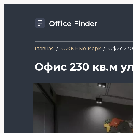
Перейти
к
основному
содержанию
Главная
ОЖК Нью-Йорк
Офис 230 
Офис 230 кв.м ул
Image