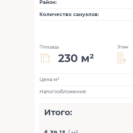
Район
:
Количество санузлов
:
Площадь
Этаж
:
230 м²
Цена м²
Налогообложение
:
Итого:
$ 39,13
/ м²