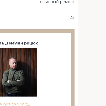
офисный ремонт
22
а Дем’ян-Грицюк
8 093 589 05 74