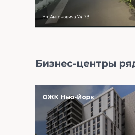
Ул. Антоновича 74-78
Бизнес-центры ря
ОЖК Нью-Йорк