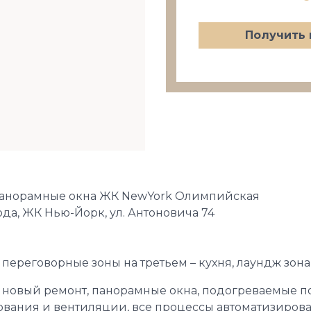
Получить 
панорамные окна ЖК NewYork Олимпийская
ода, ЖК Нью-Йорк, ул. Антоновича 74
переговорные зоны на третьем – кухня, лаундж зона 
новый ремонт, панорамные окна, подогреваемые пол
ания и вентиляции, все процессы автоматизирован