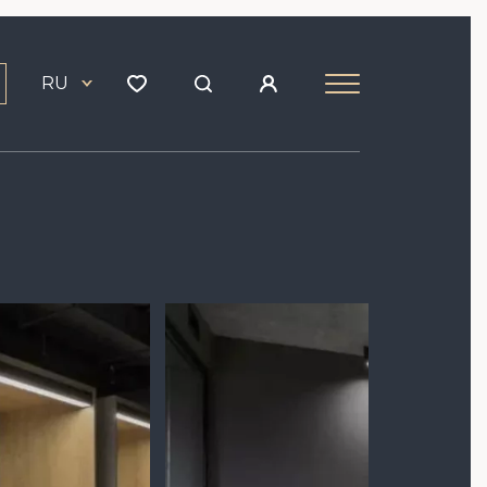
RU
Image