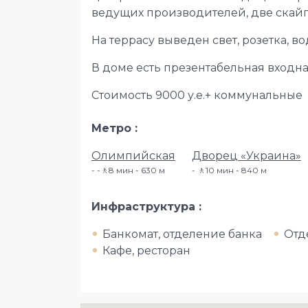
ведущих производителей, две скайп
На террасу выведен свет, розетка, в
В доме есть презентабельная входна
Стоимость 9000 у.е.+ коммунальные
Метро
Олимпийская
Дворец «Украина»
-🚶8 мин - 630 м
🚶10 мин - 840 м
Инфраструктура
Банкомат, отделение банка
Отд
Кафе, ресторан