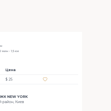
 м
9 мин - 1,5 км
Цена
Добавить в избранное
$ 25
в ЖК NEW YORK
ий район, Киев