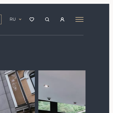
RU
Image