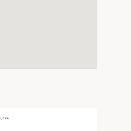
 1,2 км
м