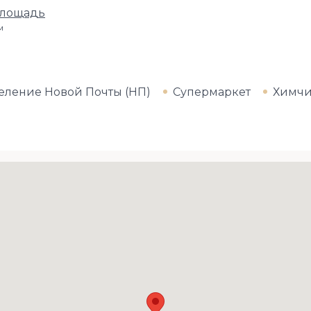
площадь
м
еление Новой Почты (НП)
Супермаркет
Химчи