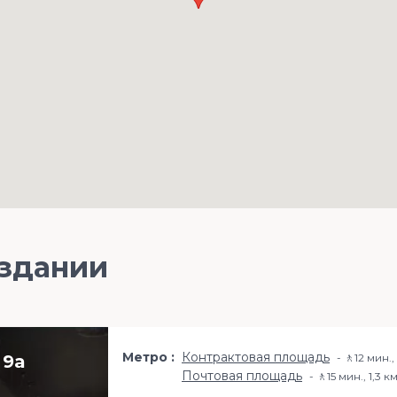
 здании
Метро
Контрактовая площадь
 9а
🚶12 мин.,
Почтовая площадь
🚶15 мин., 1,3 к