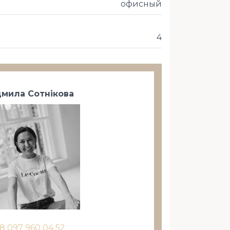
офисный
4
мила Сотнікова
8 097 960 04 52