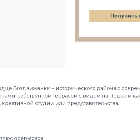
Получить 
рдце Воздвиженки – исторического района с совре
нами, собственной террасой с видом на Подол и к
, креативной студии или представительства.
 плюс open-space