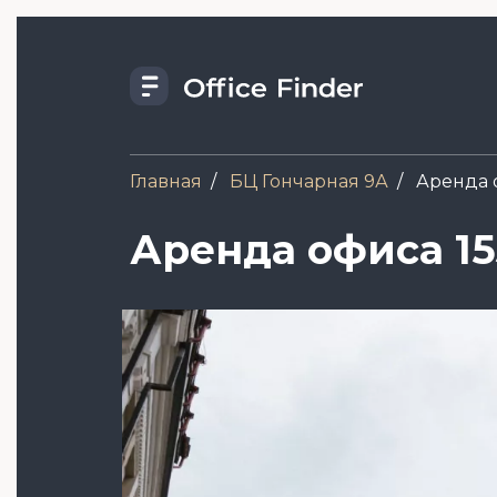
Перейти
к
основному
содержанию
Главная
БЦ Гончарная 9А
Аренда о
Аренда офиса 153
Image