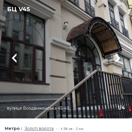
БЦ V45
1
/
4
вулиця Воздвиженська 45-49
Метро
Золоті ворота
-🚶28 хв - 2 км