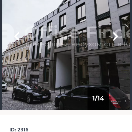
1
/
14
ID: 2316