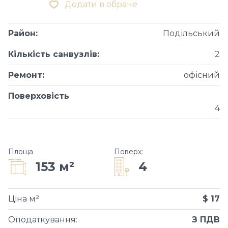
Додати в обране
Район
:
Подільський
Кількість санвузлів
:
2
Ремонт
:
офісний
Поверховість
4
Площа
Поверх
:
4
153 м²
Ціна м²
$ 17
Оподаткування
:
З ПДВ