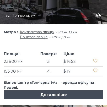
1
/
4
вул. Гончарна, 9А
Метро
Контрактова площа
🚶12 хв​., 1,2 км
Поштова площа
🚶15 хв​., 1,3 км
Площа:
Поверх:
Ціна:
236.00 м²
3
$ 16,52
153.00 м²
4
$ 17
Бізнес-центр «Гончарна 9А» — оренда офісу на
Подолі.
Детальніше