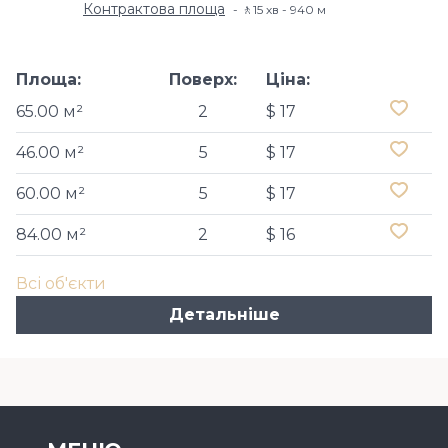
Контрактова площа
🚶15 хв​ - 940 м
Площа:
Поверх:
Ціна:
65.00 м²
2
$ 17
46.00 м²
5
$ 17
60.00 м²
5
$ 17
84.00 м²
2
$ 16
Всі об'єкти
Детальніше