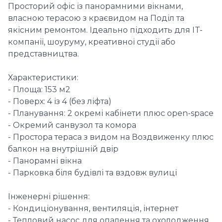
Просторий офіс із панорамними вікнами,
власною терасою з краєвидом на Поділ та
якісним ремонтом. Ідеально підходить для IT-
компанії, шоуруму, креативної студії або
представництва.
Характеристики:
- Площа: 153 м2
- Поверх: 4 із 4 (без ліфта)
- Планування: 2 окремі кабінети плюс open-space
- Окремий санвузол та комора
- Простора тераса з видом на Воздвиженку плюс
балкон на внутрішній двір
- Панорамні вікна
- Парковка біля будівлі та вздовж вулиці
Інженерні рішення:
- Кондиціонування, вентиляція, інтернет
- Тепловий насос для опалення та охолодження