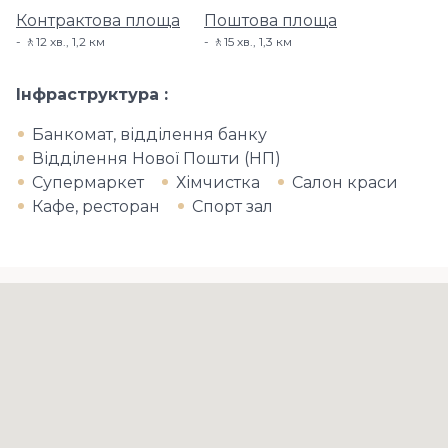
Контрактова площа
Поштова площа
🚶12 хв​., 1,2 км
🚶15 хв​., 1,3 км
Інфраструктура
Банкомат, відділення банку
Відділення Нової Пошти (НП)
Супермаркет
Хімчистка
Салон краси
Кафе, ресторан
Спорт зал