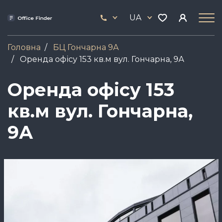
Skip
33
to
UA
444
main
17
content
Головна
БЦ Гончарна 9А
Оренда офісу 153 кв.м вул. Гончарна, 9А
Оренда офісу 153
кв.м вул. Гончарна,
9А
Зображення