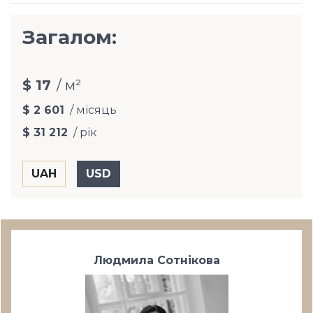
Загалом:
$ 17
/ м²
$ 2 601
/ місяць
$ 31 212
/ рік
Людмила Сотнікова