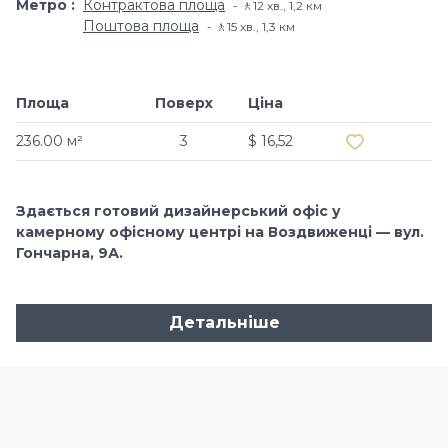
Метро
Контрактова площа
🚶12 хв​., 1,2 км
Поштова площа
🚶15 хв​., 1,3 км
Площа
Поверх
Ціна
Додати в об
236.00 м²
3
$ 16,52
Здається готовий дизайнерський офіс у
камерному офісному центрі на Воздвиженці — вул.
Гончарна, 9А.
Детальніше