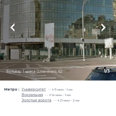
1
/
3
Бульвар Тараса Шевченко, 62
Метро
Университет
-🚶11 мин - 1 км
Вокзальная
-🚶14 мин - 1 км
Золотые ворота
-🚶21 мин - 2 км