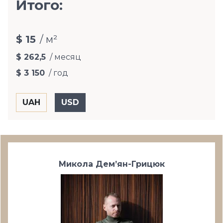
Итого:
$ 15
/ м²
$ 262,5
/ месяц
$ 3 150
/ год
Микола Дем’ян-Грицюк