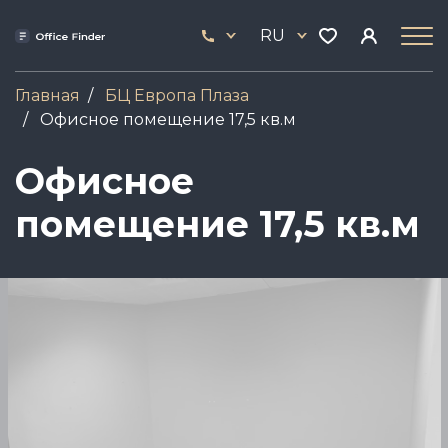
Перейти
33
к
RU
444
основному
17
содержанию
Главная
БЦ Европа Плаза
Офисное помещение 17,5 кв.м
Офисное
помещение 17,5 кв.м
Image