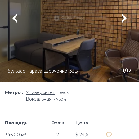
1
/
12
бульвар Тараса Шевченко, 33Б
Метро
Университет
650м
Вокзальная
750м
Площадь
Этаж
Цена
Добавить в и
346.00 м²
7
$ 24,6