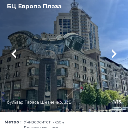
БЦ Европа Плаза
1
/
15
бульвар Тараса Шевченко, 33Б
Метро
Университет
650м