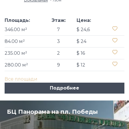
Вокзальная
750м
Площадь:
Этаж:
Цена:
346.00 м²
7
$ 24,6
84.00 м²
3
$ 24
235.00 м²
2
$ 16
280.00 м²
9
$ 12
Все площади
Подробнее
БЦ Панорама на пл. Победы