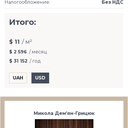
Налогообложение
:
Без НДС
Итого:
$ 11
/ м²
$ 2 596
/ месяц
$ 31 152
/ год
Микола Дем’ян-Грицюк