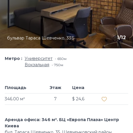
1
/
12
бульвар Тараса Шевченко, 33Б
Метро
Университет
650м
Вокзальная
750м
Площадь
Этаж
Цена
Добавить в и
346.00 м²
7
$ 24,6
Аренда офиса: 346 м². БЦ «Европа Плаза» Центр
Киева
бул. Тараса Шевченко, 35, Шевченковский район.