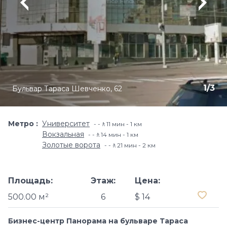
1
/
3
Бульвар Тараса Шевченко, 62
Метро
Университет
-🚶11 мин - 1 км
Вокзальная
-🚶14 мин - 1 км
Золотые ворота
-🚶21 мин - 2 км
Площадь:
Этаж:
Цена:
500.00 м²
6
$ 14
Бизнес-центр Панорама на бульваре Тараса