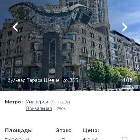
1
/
15
бульвар Тараса Шевченко, 33Б
Метро
Университет
650м
Вокзальная
750м
Площадь:
Этаж:
Цена: