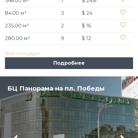
346.00 м²
7
$ 24,6
84.00 м²
3
$ 24
235.00 м²
2
$ 16
280.00 м²
9
$ 12
Все площади
Подробнее
БЦ Панорама на пл. Победы