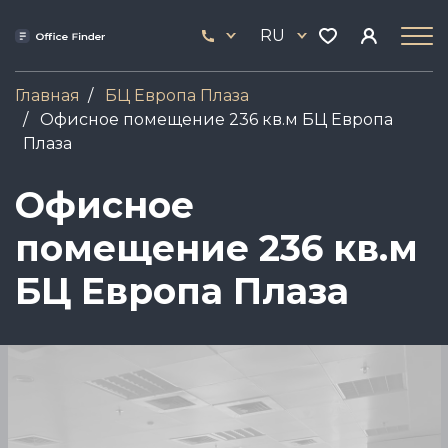
Перейти
33
к
RU
444
основному
17
содержанию
Главная
БЦ Европа Плаза
Офисное помещение 236 кв.м БЦ Европа
Плаза
Офисное
помещение 236 кв.м
БЦ Европа Плаза
Image