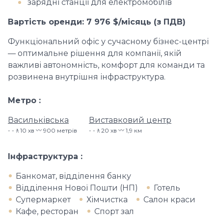
зарядні станції для електромобілів
Вартість оренди: 7 976 $/місяць (з ПДВ)
Функціональний офіс у сучасному бізнес-центрі
— оптимальне рішення для компанії, якій
важливі автономність, комфорт для команди та
розвинена внутрішня інфраструктура.
Метро
Васильківська
Виставковий центр
-🚶10 хв 〰️ 900 метрів
-🚶20 хв 〰️ 1,9 км
Інфраструктура
Банкомат, відділення банку
Відділення Нової Пошти (НП)
Готель
Супермаркет
Хімчистка
Салон краси
Кафе, ресторан
Спорт зал