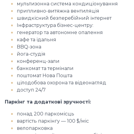
мультизонна система кондиціонування
припливно-витяжна вентиляція
швидкісний безперебійний інтернет
Інфраструктура бізнес-центру:
генератор та автономне опалення
кафе та їдальня
BBQ-зона
йога-студія
конференц-зали
банкомат та термінали
поштомат Нова Пошта
цілодобова охорона та відеонагляд
доступ 24/7
Паркінг та додаткові зручності:
понад 200 паркомісць
вартість паркінгу — 100 $/міс
велопарковка