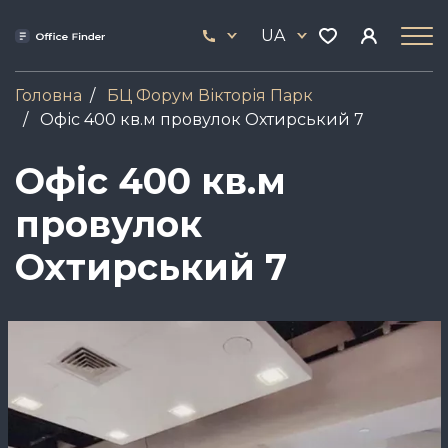
Skip
33
to
UA
444
main
17
content
Головна
БЦ Форум Вікторія Парк
Офіс 400 кв.м провулок Охтирський 7
Офіс 400 кв.м
провулок
Охтирський 7
Зображення