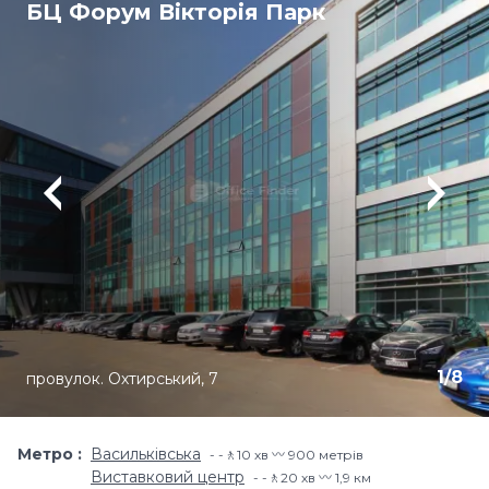
БЦ Форум Вікторія Парк
1
/
8
провулок. Охтирський, 7
Метро
Васильківська
-🚶10 хв 〰️ 900 метрів
Виставковий центр
-🚶20 хв 〰️ 1,9 км