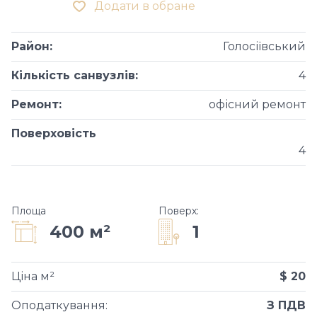
Додати в обране
Район
:
Голосіївський
Кількість санвузлів
:
4
Ремонт
:
офісний ремонт
Поверховість
4
Площа
Поверх
:
1
400 м²
Ціна м²
$ 20
Оподаткування
:
З ПДВ