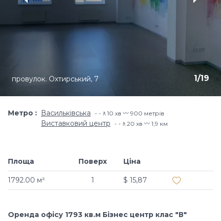
1
/
19
провулок. Охтирський, 7
Метро
Васильківська
-🚶10 хв 〰️ 900 метрів
Виставковий центр
-🚶20 хв 〰️ 1,9 км
Площа
Поверх
Ціна
Додати в об
1792.00 м²
1
$ 15,87
Оренда офісу 1793 кв.м Бізнес центр клас "В"