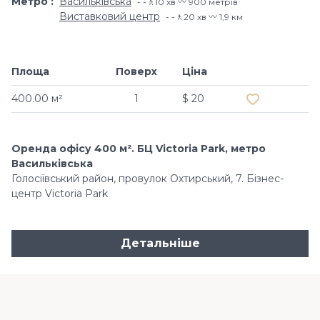
Метро
Васильківська
-🚶10 хв 〰️ 900 метрів
Виставковий центр
-🚶20 хв 〰️ 1,9 км
Площа
Поверх
Ціна
Додати в об
400.00 м²
1
$ 20
Оренда офісу 400 м². БЦ Victoria Park, метро
Васильківська
Голосіївський район, провулок Охтирський, 7. Бізнес-
центр Victoria Park
Детальніше