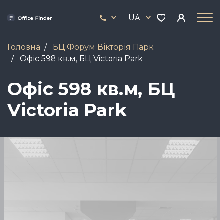
Skip
33
to
UA
444
main
17
content
Головна
БЦ Форум Вікторія Парк
Офіс 598 кв.м, БЦ Victoria Park
Офіс 598 кв.м, БЦ
Victoria Park
Зображення