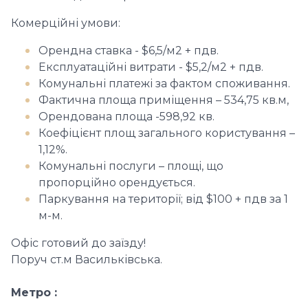
Комерційні умови:
Орендна ставка - $6,5/м2 + пдв.
Експлуатаційні витрати - $5,2/м2 + пдв.
Комунальні платежі за фактом споживання.
Фактична площа приміщення – 534,75 кв.м,
Орендована площа -598,92 кв.
Коефіцієнт площ загального користування –
1,12%.
Комунальні послуги – площі, що
пропорційно орендується.
Паркування на території; від $100 + пдв за 1
м-м.
Офіс готовий до заїзду!
Поруч ст.м Васильківська.
Метро