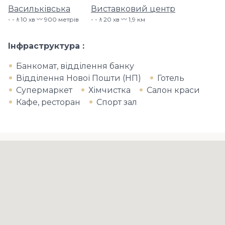
Васильківська
Виставковий центр
-🚶10 хв 〰️ 900 метрів
-🚶20 хв 〰️ 1,9 км
Інфраструктура
Банкомат, відділення банку
Відділення Нової Пошти (НП)
Готель
Супермаркет
Хімчистка
Салон краси
Кафе, ресторан
Спорт зал