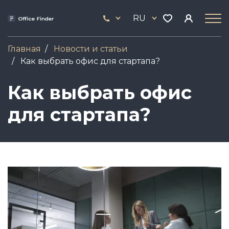
Перейти
33
к
RU
444
основному
17
содержанию
Главная
Новости и статьи
Как выбрать офис для стартапа?
Как выбрать офис
для стартапа?