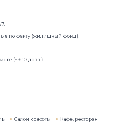
7.
ные по факту (жилищный фонд).
нге (+300 долл.).
ль
Салон красоты
Кафе, ресторан