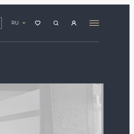
RU
Image