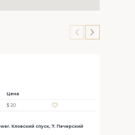
Офис 2
Цена
Добавить в избранное
$ 20
wer. Кловский спуск, 7. Печерский