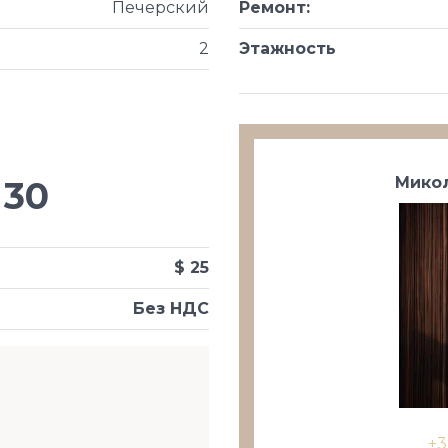
Печерский
Ремонт
:
2
Этажность
Микол
30
$ 25
Без НДС
+3