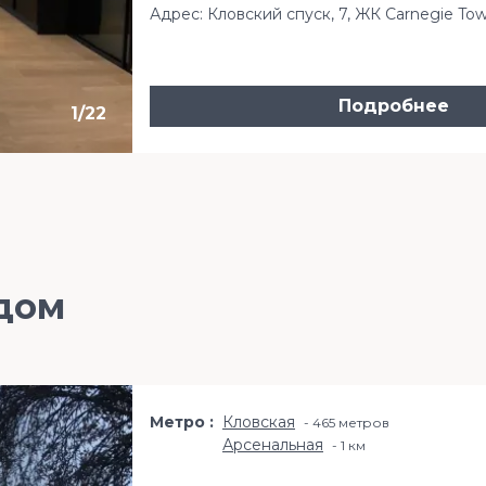
Адрес: Кловский спуск, 7, ЖК Carnegie To
Подробнее
1
/
22
дом
Метро
Кловская
465 метров
Арсенальная
1 км