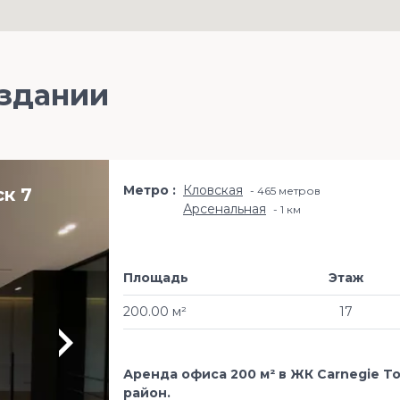
 здании
Метро
Кловская
к 7
465 метров
Арсенальная
1 км
Площадь
Этаж
200.00 м²
17
Аренда офиса 200 м² в ЖК Carnegie To
район.