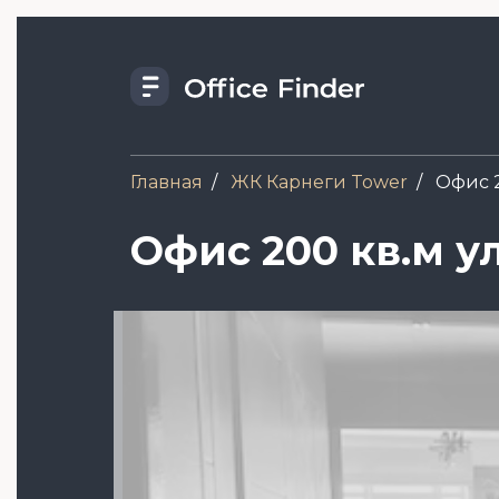
Перейти
к
основному
содержанию
Главная
ЖК Карнеги Tower
Офис 2
Офис 200 кв.м ул
Image