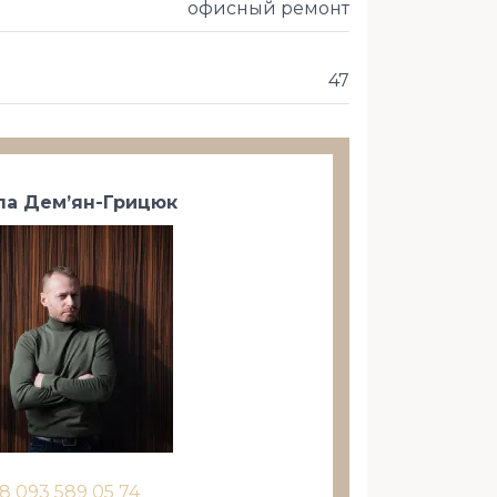
офисный ремонт
47
а Дем’ян-Грицюк
8 093 589 05 74