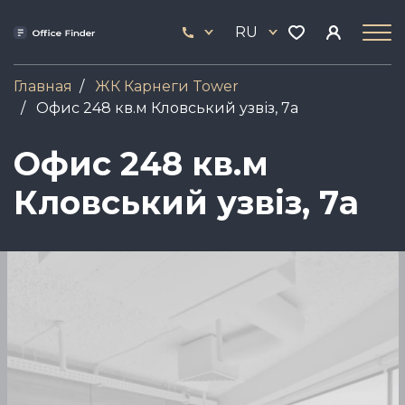
Перейти
33
к
RU
444
основному
17
содержанию
Главная
ЖК Карнеги Tower
Офис 248 кв.м Кловський узвіз, 7а
Офис 248 кв.м
Кловський узвіз, 7а
Image