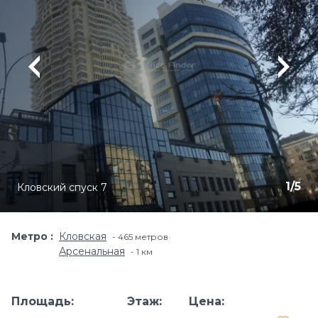
1
/
5
Кловский спуск 7
Метро
Кловская
465 метров
Арсенальная
1 км
Площадь:
Этаж:
Цена: