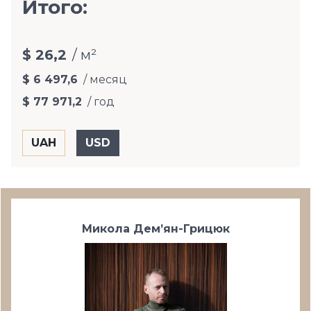
Итого:
$ 26,2
/ м²
$ 6 497,6
/ месяц
$ 77 971,2
/ год
Микола Дем’ян-Грицюк