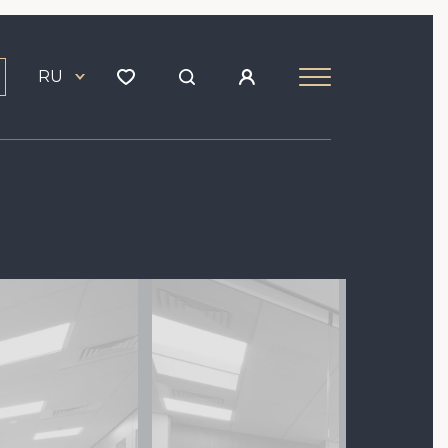
RU
Image