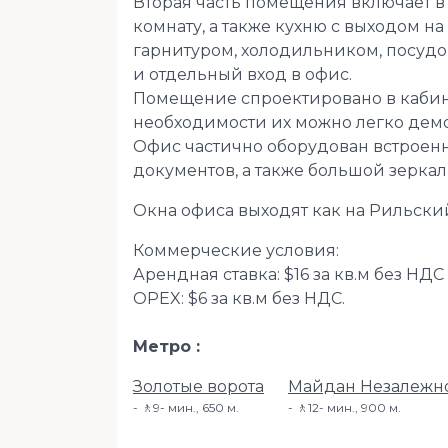
Вторая часть помещения включает в 
комнату, а также кухню с выходом н
гарнитуром, холодильником, посудо
и отдельный вход в офис.
Помещение спроектировано в кабин
необходимости их можно легко дем
Офис частично оборудован встроенн
документов, а также большой зерка
Окна офиса выходят как на Рильский
Коммерческие условия:
Арендная ставка: $16 за кв.м без НДС
OPEX: $6 за кв.м без НДС.
Метро
Золотые ворота
Майдан Незалежн
🚶9- мин., 650 м.
🚶12- мин​., 900 м.