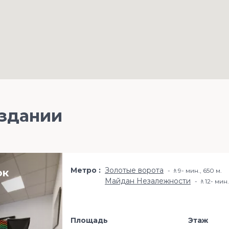
 здании
Метро
Золотые ворота
ок
🚶9- мин., 650 м.
Майдан Незалежности
🚶12- мин​
Площадь
Этаж