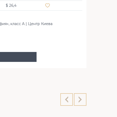
$ 26,4
ия», класс А | Центр Киева
переулок 