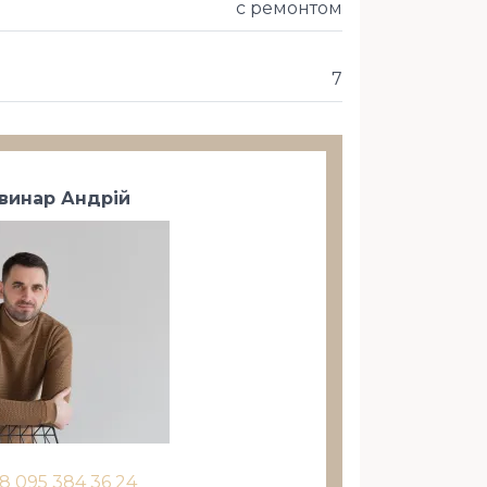
с ремонтом
7
винар Андрій
8 095 384 36 24