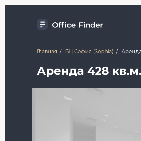
Перейти
к
основному
содержанию
Главная
БЦ София (Sophia)
Аренда
Аренда 428 кв.м
Image