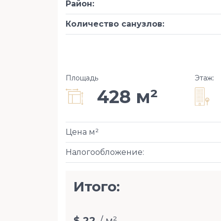
Район
:
Количество санузлов
:
Площадь
Этаж
:
428 м²
Цена м²
Налогообложение
:
Итого:
$ 22
/ м²