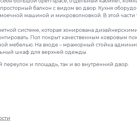
себя большой open-space, отдельный кабинет, комн
а просторный балкон с видом во двор. Кухня оборуд
моечной машиной и микроволновкой. В этой части 
етной системе, которая зонирована дизайнерским
онтировать. Пол покрыт качественным ковровым по
ой мебелью. На входе – мраморный стойка админис
льный шкаф для верхней одежды.
 переулок и площадь, так и во внутренний двор.
ости