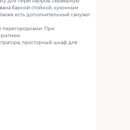
ату для переговоров, серверную
ована барной стойкой, кухонным
также есть дополнительный санузел
и перегородками. При
крытием.
тратора, просторный шкаф для