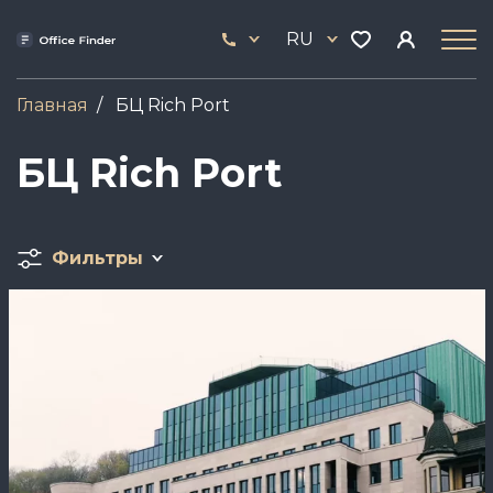
Перейти
33
к
RU
444
основному
17
содержанию
Главная
БЦ Rich Port
БЦ Rich Port
Фильтры
Image