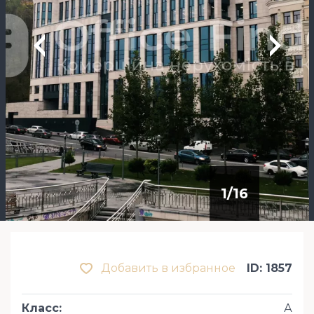
1
/
16
Добавить в избранное
ID: 1857
Класс
:
А