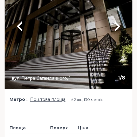
1
/
8
вул. Петра Сагайдачного, 1
Метро
Поштова площа
🚶2 хв​., 130 метрів
Площа
Поверх
Ціна
Додати в обр