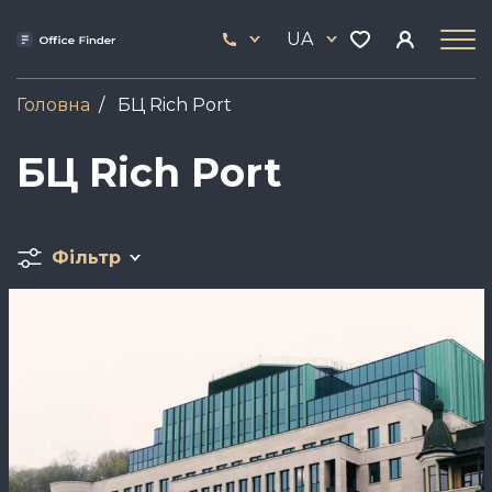
Skip
33
to
UA
444
main
17
content
Головна
БЦ Rich Port
БЦ Rich Port
Фільтр
Зображення