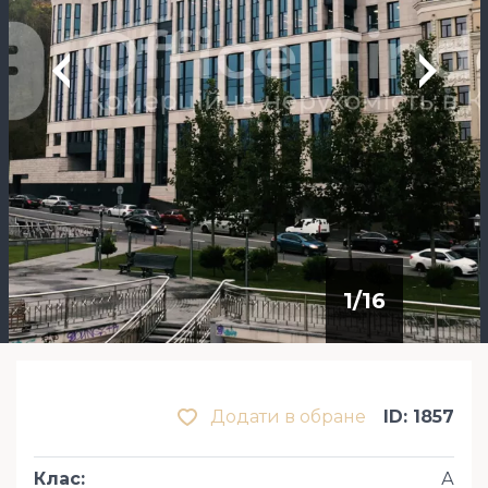
1
/
16
Додати в обране
ID: 1857
Клас
:
А