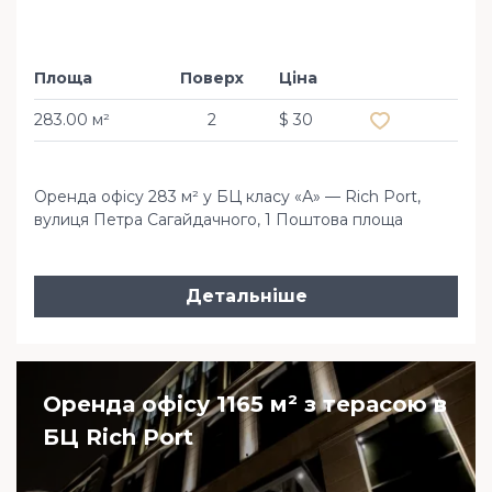
Площа
Поверх
Ціна
Додати в обр
283.00 м²
2
$ 30
Оренда офісу 283 м² у БЦ класу «А» — Rich Port,
вулиця Петра Сагайдачного, 1 Поштова площа
Детальніше
Оренда офісу 1165 м² з терасою в
БЦ Rich Port