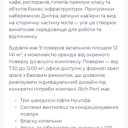
кафе, ресторанів, готелів преміум-класу та
об'єктів бізнес-інфраструктури. Прогулянки
набережною Дніпра, затишні кав’ярні та вид
на історичну частину міста — усе це створює
виняткове середовище для роботи та
відпочинку.
Будівля має 9 поверхів загальною площею 12
141 м², з можливістю оренди від окремого
поверху до всього комплексу. Поверхи — від
730 до 1200 м², офіси доступні у форматі open
space з базовим ремонтом, що дозволяє
реалізувати індивідуальний дизайн під
конкретні потреби компанії. Rich Port має:
Три швидкісні ліфти Hyundai
Системи вентиляції та кондиціонування
повітря
Власну котельню
Звуко- та віброізоляцію, включно з VIP-