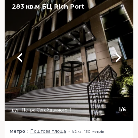
283 кв.м БЦ Rich Port
1
/
6
вул. Петра Сагайдачного, 1
Метро
Поштова площа
🚶2 хв​., 130 метрів