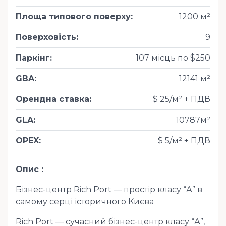
Площа типового поверху
:
1200 м²
Поверховість
:
9
Паркінг
:
107 місць по $250
GBA
:
12141 м²
Орендна ставка
:
$ 25/м² + ПДВ
GLA
:
10787м²
OPEX
:
$ 5/м² + ПДВ
Опис
Бізнес-центр Rich Port — простір класу “А” в
самому серці історичного Києва
Rich Port — сучасний бізнес-центр класу “А”,