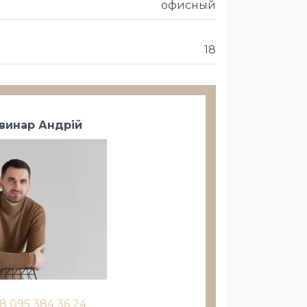
офисный
18
винар Андрій
8 095 384 36 24