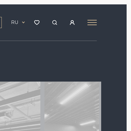
RU
Image