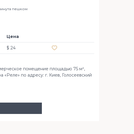
 минута пешком
Офис 2
Голосе
Цена
Добавить в избранное
$ 24
мерческое помещение площадью 75 м²,
 «Реле» по адресу: г. Киев, Голосеевский
пр-т Голос