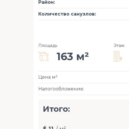
Район
:
Количество санузлов
:
Площадь
Этаж
:
163 м²
Цена м²
Налогообложение
:
Итого:
$ 11
/ м²