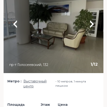
1
/
12
пр-т Голосеевский, 132
Метро
Выставочный
10 метров, 1 минута
пешком
центр
Площадь
Этаж
Цена
Добавить в из