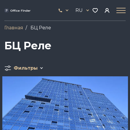
Перейти
33
к
RU
444
основному
17
содержанию
Главная
БЦ Реле
БЦ Реле
Фильтры
Image