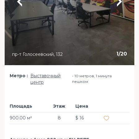
1
/
20
пр-т Голосеевский, 132
Метро
Выставочный
10 метров, 1 минута
пешком
центр
Площадь
Этаж
Цена
Добавить в из
900.00 м²
8
$ 16