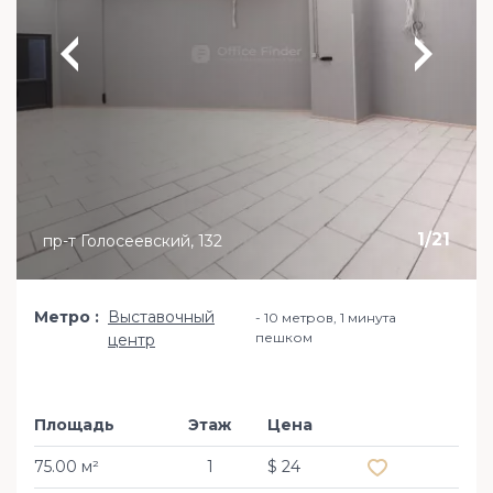
1
/
21
пр-т Голосеевский, 132
Метро
Выставочный
10 метров, 1 минута
пешком
центр
Площадь
Этаж
Цена
Добавить в из
75.00 м²
1
$ 24