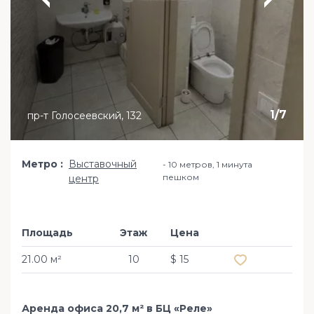
1
/
7
пр-т Голосеевский, 132
Метро
Выставочный
10 метров, 1 минута
пешком
центр
Площадь
Этаж
Цена
Добавить в из
21.00 м²
10
$ 15
Аренда офиса 20,7 м² в БЦ «Реле»