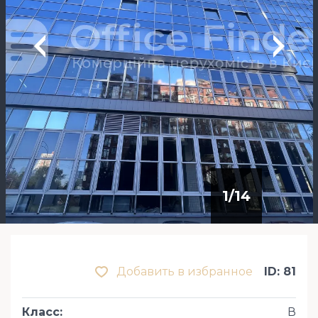
1
/
14
Добавить в избранное
ID: 81
Класс
:
В