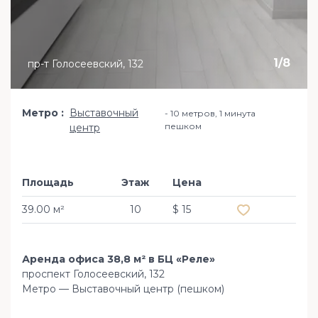
1
/
8
пр-т Голосеевский, 132
Метро
Выставочный
10 метров, 1 минута
пешком
центр
Площадь
Этаж
Цена
Добавить в из
39.00 м²
10
$ 15
Аренда офиса 38,8 м² в БЦ «Реле»
проспект Голосеевский, 132
Метро — Выставочный центр (пешком)