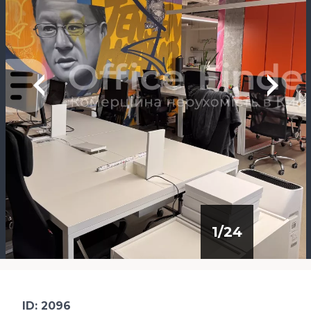
1
/
24
ID: 2096