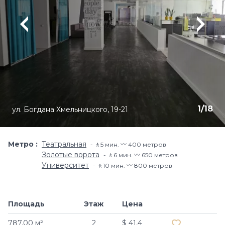
1
/
18
ул. Богдана Хмельницкого, 19-21
Метро
Театральная
🚶5 мин. 〰️ 400 метров
Золотые ворота
🚶6 мин. 〰️ 650 метров
Университет
🚶10 мин. 〰️ 800 метров
Площадь
Этаж
Цена
Добавить в и
787.00 м²
2
$ 41,4