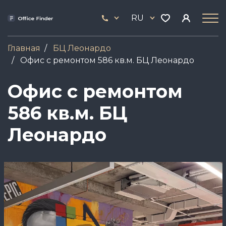
Перейти
33
к
RU
444
основному
17
содержанию
Главная
БЦ Леонардо
Офис с ремонтом 586 кв.м. БЦ Леонардо
Офис с ремонтом
586 кв.м. БЦ
Леонардо
Image