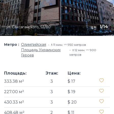
1
/
14
ул. Саксаганского, 53/80
Метро
Олимпийская
🚶11 мин. 〰️ 950 метров
Площадь Украинских
🚶12 мин. 〰️ 900
метров
Героев
Площадь:
Этаж:
Цена:
333.38 м²
3
$ 17
227.00 м²
3
$ 19
430.33 м²
3
$ 20
408.48 м²
2
$ 11