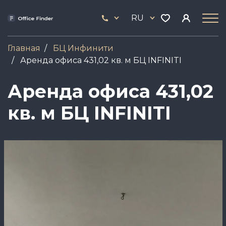
Перейти
33
к
RU
444
основному
17
содержанию
Главная
БЦ Инфинити
Аренда офиса 431,02 кв. м БЦ INFINITI
Аренда офиса 431,02
кв. м БЦ INFINITI
Image