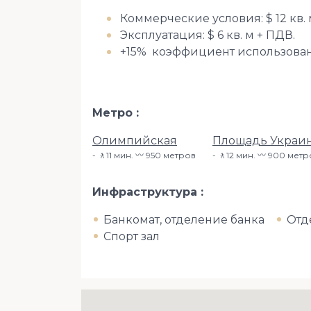
Коммерческие условия: $ 12 кв. 
Эксплуатация: $ 6 кв. м + ПДВ.
+15% коэффициент использова
Метро
Олимпийская
Площадь Украин
🚶11 мин. 〰️ 950 метров
🚶12 мин. 〰️ 900 мет
Инфраструктура
Банкомат, отделение банка
Отд
Спорт зал