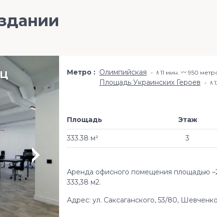
 здании
Метро
Олимпийская
БЦ
🚶11 мин. 〰️ 950 метр
Площадь Украинских Героев
🚶
Площадь
Этаж
333.38 м²
3
Аренда офисного помещения площадью –2
333,38 м2.
Адрес: ул. Саксаганского, 53/80, Шевченк