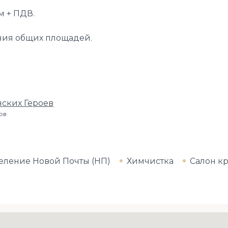
м + ПДВ.
ния общих площадей.
ских Героев
ров
еление Новой Почты (НП)
Химчистка
Салон к