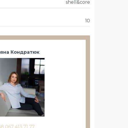
shell&core
10
тяна Кондратюк
38 067 413 71 77