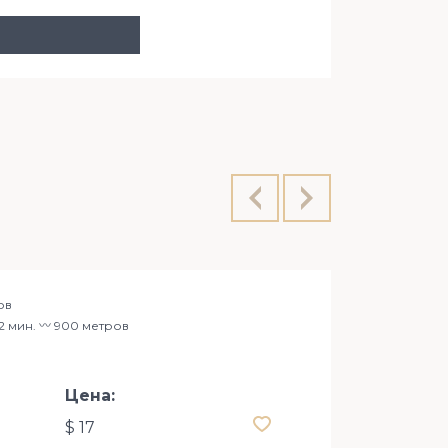
ул. Саксаг
ов
12 мин. 〰️ 900 метров
Цена:
$ 17