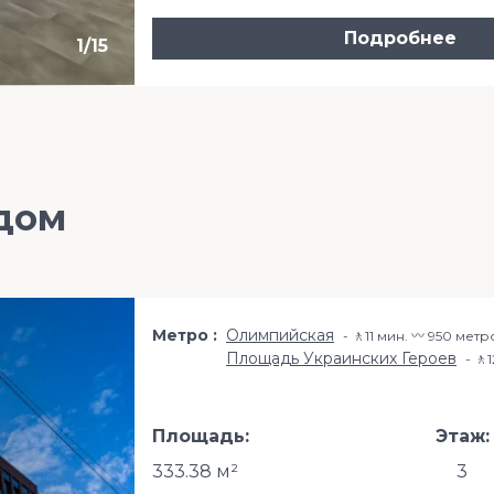
Подробнее
1
/
15
дом
Метро
Олимпийская
🚶11 мин. 〰️ 950 метр
Площадь Украинских Героев
🚶
Площадь:
Этаж:
333.38 м²
3