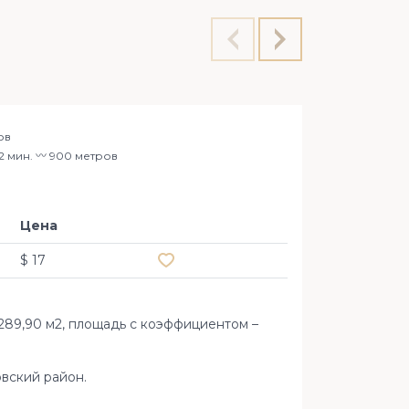
ов
Офис 2
12 мин. 〰️ 900 метров
Цена
Добавить в избранное
$ 17
89,90 м2, площадь с коэффициентом –
овский район.