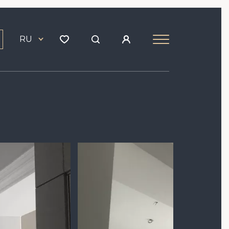
RU
Image