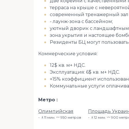
две кофейни с качественными 
терраса на крыше с невероятно
современный тренажерный зал 
- лаунж-зона с бассейном;
уютный дворик с ландшафтным
зона укрытия и настоящее бом
Резиденты БЦ могут пользовать
Коммерческие условия:
12$ кв. м+ НДС.
Эксплуатация: 6$ кв. м+ НДС.
+15% коэффициент использова
Коммунальные услуги оплачива
Метро
Олимпийская
Площадь Украин
🚶11 мин. 〰️ 950 метров
🚶12 мин. 〰️ 900 мет