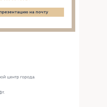
презентацию на почту
вой центр города.
фт.