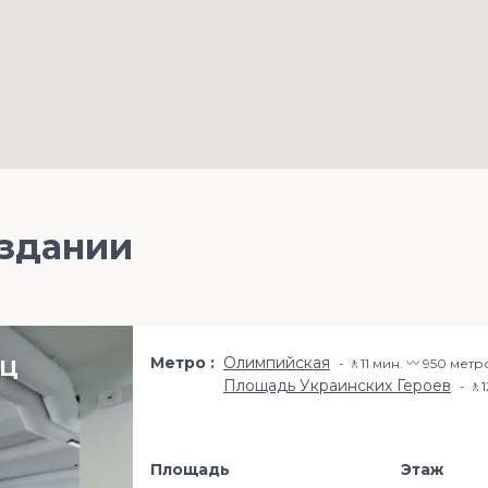
 здании
Метро
Олимпийская
БЦ
🚶11 мин. 〰️ 950 метр
Площадь Украинских Героев
🚶
Площадь
Этаж