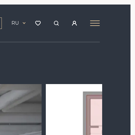
RU
Image