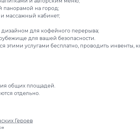
напитками и авторским меню;
й панорамой на город;
и массажный кабинет;
 дизайном для кофейного перерыва;
боубежище для вашей безопасности.
ся этими услугами бесплатно, проводить инвенты, к
ния общих площадей.
ются отдельно.
ских Героев
ров