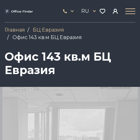
Перейти
33
к
RU
444
основному
17
содержанию
Главная
БЦ Евразия
Офис 143 кв.м БЦ Евразия
Офис 143 кв.м БЦ
Евразия
Image