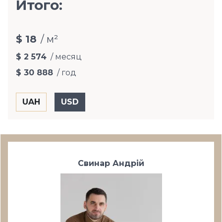
Итого:
$ 18
/ м²
$ 2 574
/ месяц
$ 30 888
/ год
Свинар Андрій