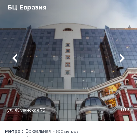
БЦ Евразия
1
/
13
ул. Жилянская 75
Метро
Вокзальная
900 метров