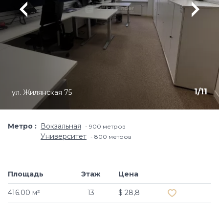
1
/
11
ул. Жилянская 75
Метро
Вокзальная
900 метров
Университет
800 метров
Площадь
Этаж
Цена
Добавить в и
416.00 м²
13
$ 28,8