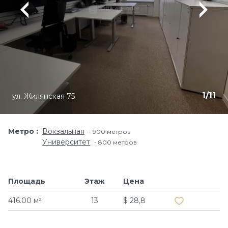
1
/
11
ул. Жилянская 75
Метро
Вокзальная
900 метров
Университет
800 метров
Площадь
Этаж
Цена
Добавить в и
416.00 м²
13
$ 28,8