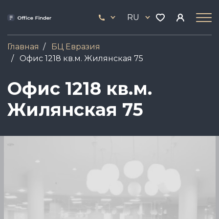
Перейти
33
к
RU
444
основному
17
содержанию
Главная
БЦ Евразия
Офис 1218 кв.м. Жилянская 75
Офис 1218 кв.м.
Жилянская 75
Image