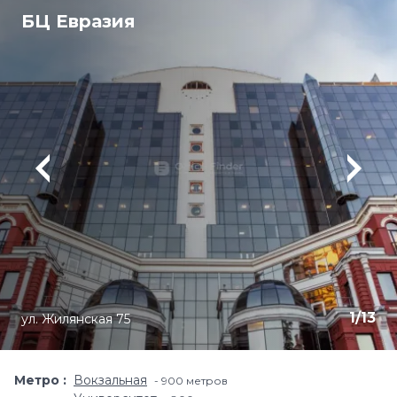
БЦ Евразия
1
/
13
ул. Жилянская 75
Метро
Вокзальная
900 метров