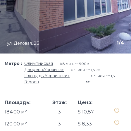
1
/
4
ул. Деловая, 2Б
Метро
Олимпийская
-🚶8 мин. 〰️ 900м
Дворец «Украина»
-🚶19 мин. 〰️ 1,5 км
Площадь Украинских
-🚶19 мин. 〰️ 1,5
км
Героев
Площадь:
Этаж:
Цена:
184.00 м²
3
$ 10,87
120.00 м²
3
$ 8,33