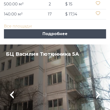
500.00 м²
2
$ 15
140.00 м²
17
$ 17,14
Все площади
Подробнее
БЦ Василия Тютюнника 5А