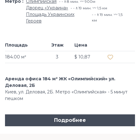
Метро
Олимпийская
-🚶8 мин. 〰️ 900м
Дворец «Украина»
-🚶19 мин. 〰️ 1,5 км
Площадь Украинских
-🚶19 мин. 〰️ 1,5
км
Героев
Площадь
Этаж
Цена
Добавить в и
184.00 м²
3
$ 10,87
Аренда офиса 184 м² ЖК «Олимпийский» ул.
Деловая, 2Б
Киев, ул. Деловая, 2Б. Метро «Олимпийская» - 5 минут
пешком
Подробнее