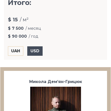
Итого:
$ 15
/ м²
$ 7 500
/ месяц
$ 90 000
/ год
Микола Дем’ян-Грицюк