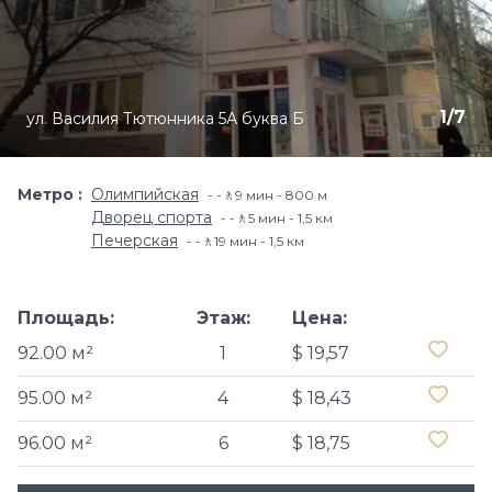
1
/
7
ул. Василия Тютюнника 5А буква Б
Метро
Олимпийская
-🚶9 мин - 800 м
Дворец спорта
-🚶5 мин - 1,5 км
Печерская
-🚶19 мин - 1,5 км
Площадь:
Этаж:
Цена:
92.00 м²
1
$ 19,57
95.00 м²
4
$ 18,43
96.00 м²
6
$ 18,75