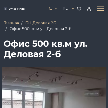
Перейти
33
к
RU
444
основному
17
содержанию
Главная
БЦ Деловая 2Б
Офис 500 кв.м ул. Деловая 2-б
Офис 500 кв.м ул.
Деловая 2-б
Image