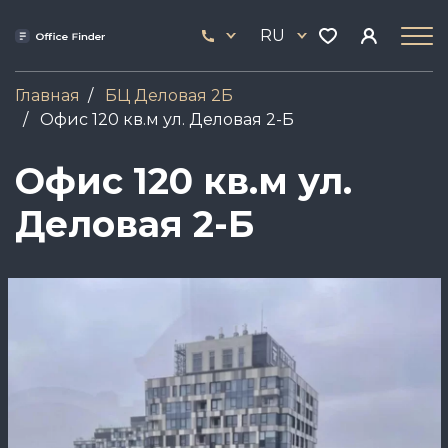
Перейти
33
к
RU
444
основному
17
содержанию
Главная
БЦ Деловая 2Б
Офис 120 кв.м ул. Деловая 2-Б
Офис 120 кв.м ул.
Деловая 2-Б
Image