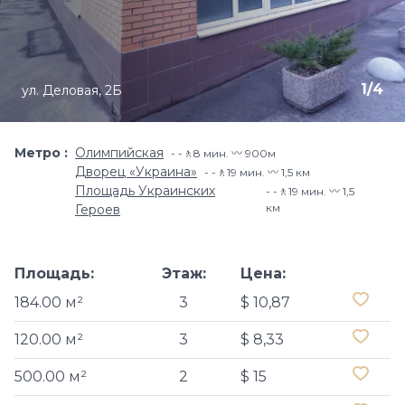
1
/
4
ул. Деловая, 2Б
Метро
Олимпийская
-🚶8 мин. 〰️ 900м
Дворец «Украина»
-🚶19 мин. 〰️ 1,5 км
Площадь Украинских
-🚶19 мин. 〰️ 1,5
км
Героев
Площадь:
Этаж:
Цена:
184.00 м²
3
$ 10,87
120.00 м²
3
$ 8,33
500.00 м²
2
$ 15