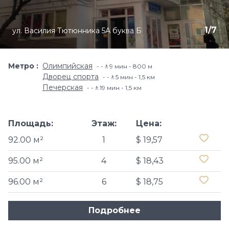
1
/
7
ул. Василия Тютюнника 5А буква Б
Метро
Олимпийская
-🚶9 мин - 800 м
Дворец спорта
-🚶5 мин - 1,5 км
Печерская
-🚶19 мин - 1,5 км
Площадь:
Этаж:
Цена:
92.00 м²
1
$ 19,57
95.00 м²
4
$ 18,43
96.00 м²
6
$ 18,75
Подробнее