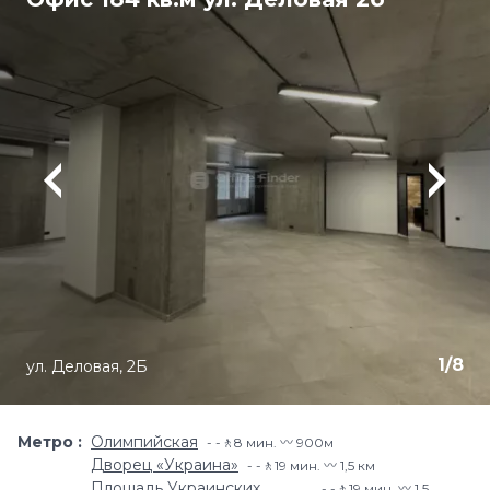
1
/
8
ул. Деловая, 2Б
Метро
Олимпийская
-🚶8 мин. 〰️ 900м
Дворец «Украина»
-🚶19 мин. 〰️ 1,5 км
Площадь Украинских
-🚶19 мин. 〰️ 1,5