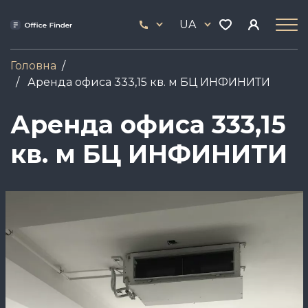
Skip
33
to
UA
444
main
17
content
Головна
Аренда офиса 333,15 кв. м БЦ ИНФИНИТИ
Аренда офиса 333,15
кв. м БЦ ИНФИНИТИ
Зображення