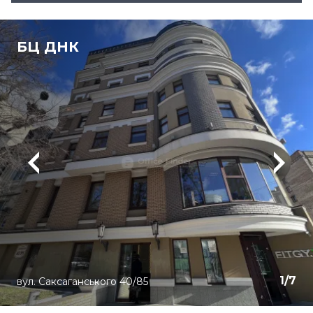
БЦ ДНК
1
/
7
вул. Саксаганського 40/85