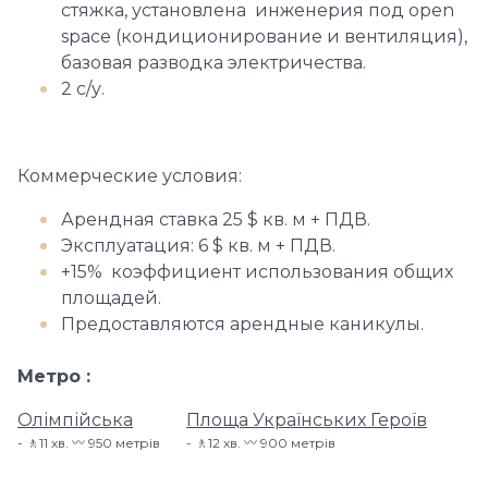
стяжка, установлена инженерия под open
space (кондиционирование и вентиляция),
базовая разводка электричества.
2 с/у.
Коммерческие условия:
Арендная ставка 25 $ кв. м + ПДВ.
Эксплуатация: 6 $ кв. м + ПДВ.
+15% коэффициент использования общих
площадей.
Предоставляются арендные каникулы.
Метро
Олімпійська
Площа Українських Героїв
🚶11 хв​. 〰️ 950 метрів
🚶12 хв​. 〰️ 900 метрів