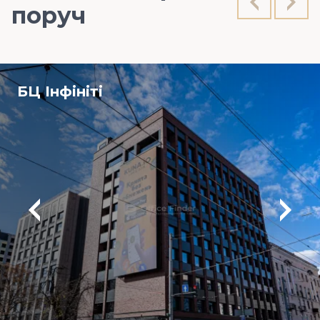
поруч
БЦ Інфініті