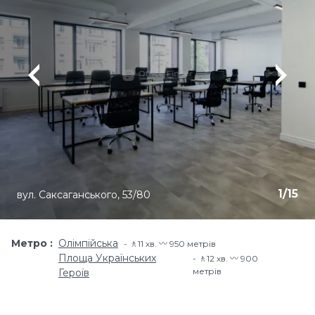
1
/
15
вул. Саксаганського, 53/80
Метро
Олімпійська
🚶11 хв​. 〰️ 950 метрів
Площа Українських
🚶12 хв​. 〰️ 900
метрів
Героїв