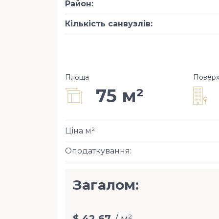
Район
:
Кількість санвузлів
:
Площа
Повер
75 м²
Ціна м²
Оподаткування
:
Загалом:
$ 42,67
/ м²