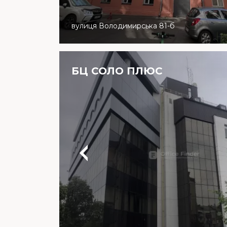
вулиця Володимирська 81-б
БЦ СОЛО ПЛЮС