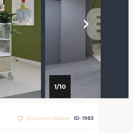
1
/
10
Додати в обране
ID: 1983