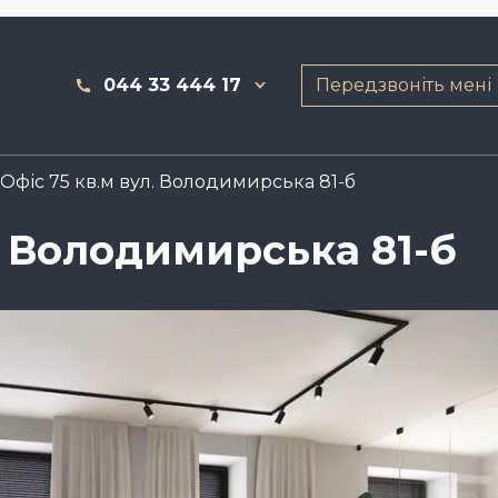
044 33 444 17
Передзвоніть мені
Офіс 75 кв.м вул. Володимирська 81-б
. Володимирська 81-б