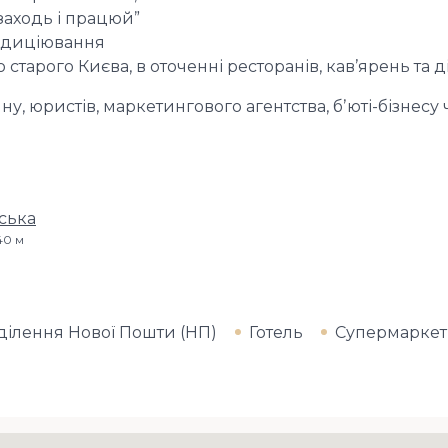
заходь і працюй”
ондиціювання
 старого Києва, в оточенні ресторанів, кав’ярень та д
ну, юристів, маркетингового агентства, бʼюті-бізнесу 
ська
840 м
ділення Нової Пошти (НП)
Готель
Супермаркет