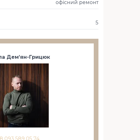
офісний ремонт
5
а Дем’ян-Грицюк
8 093 589 05 74