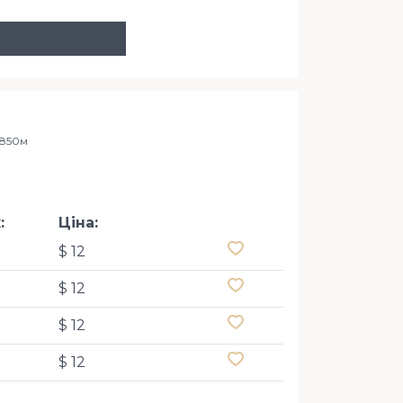
вул. Сакса
БЦ Інфі
​ 850м
:
Ціна:
$ 12
$ 12
$ 12
$ 12