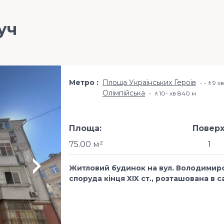
уч
Метро
Площа Українських Героїв
-🚶9 х
Олімпійська
🚶10- хв​ 840 м
Площа:
Поверх
75.00 м²
1
Житловий будинок на вул. Володимирсь
споруда кінця XIX ст., розташована в 