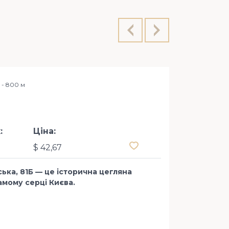
в - 800 м
БЦ ДН
:
Ціна:
$ 42,67
ка, 81Б — це історична цегляна
самому серці Києва.