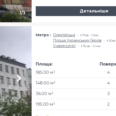
Детальніше
1
/
3
Метро
Олімпійська
🚶17хв - 1,1км
Площа Українських Героїв
🚶12хв
Університет
🚶15 хв - 1,1 км
Площа:
Поверх
185.00 м²
4
148.00 м²
4
36.00 м²
3
195.00 м²
2