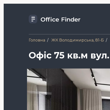
Skip
to
main
content
Головна
ЖК Володимирська, 81-Б
Офіс 75 кв.м вул
Зображення