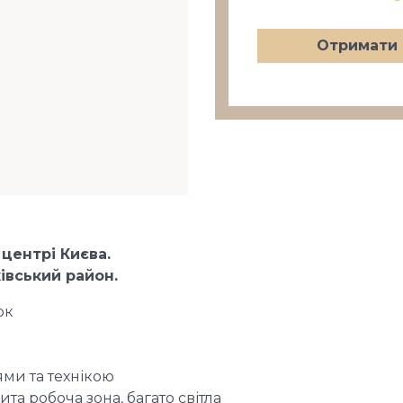
Отримати 
 центрі Києва.
івський район.
ок
ми та технікою
та робоча зона, багато світла