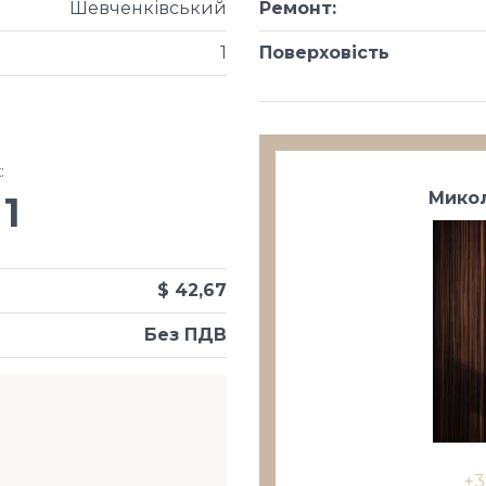
Шевченківський
Ремонт
:
1
Поверховість
х
:
Микол
1
$ 42,67
Без ПДВ
+3