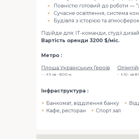
Повністю готовий до роботи — “
Сучасне освітлення, система к
Будівля з історією та атмосферою
Підійде для: IT-команди, студії дизай
Вартість оренди 3200 $/міс.
Метро
Площа Українських Героїв
Олімпій
-🚶9 хв - 800 м
🚶10- хв​ 
Інфраструктура
Банкомат, відділення банку
Від
Кафе, ресторан
Спорт зал