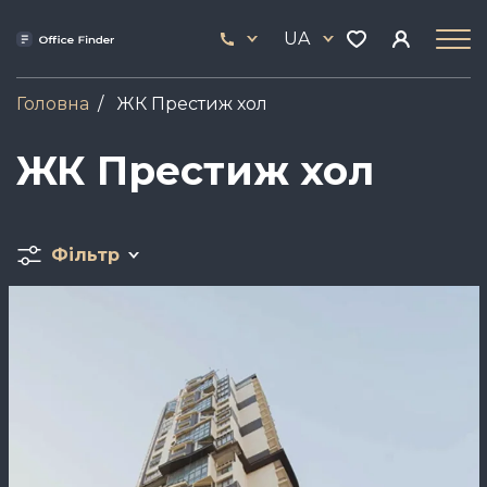
Skip
33
to
UA
444
main
17
content
Головна
ЖК Престиж хол
ЖК Престиж хол
Фільтр
Зображення