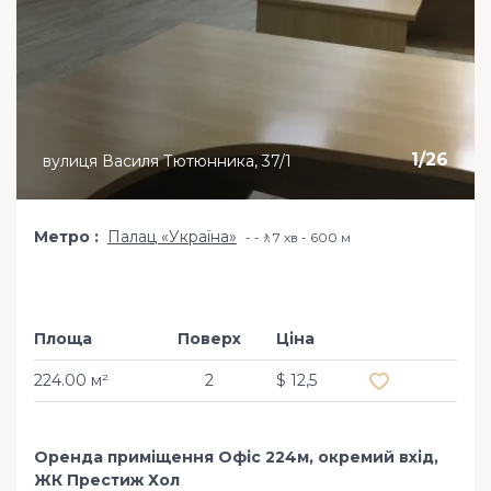
1
/
26
вулиця Василя Тютюнника, 37/1
Метро
Палац «Україна»
-🚶7 хв - 600 м
Площа
Поверх
Ціна
Додати в обр
224.00 м²
2
$ 12,5
Оренда приміщення Офіс 224м, окремий вхід,
ЖК Престиж Хол