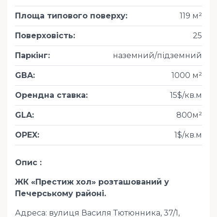
Площа типового поверху
:
119 м²
Поверховість
:
25
Паркінг
:
наземний/підземний
GBA
:
1000 м²
Орендна ставка
:
15$/кв.м
GLA
:
800м²
OPEX
:
1$/кв.м
Опис
ЖК «Престиж хол» розташований у
Печерському районі.
Адреса: вулиця Василя Тютюнника, 37/1,