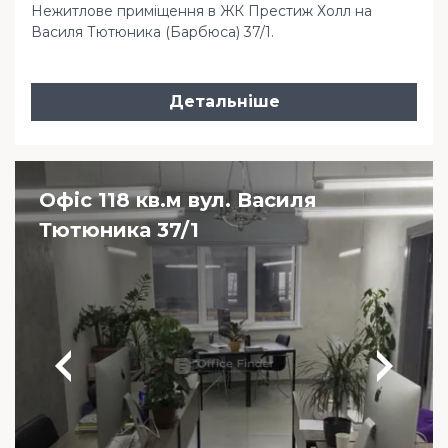
Нежитлове приміщення в ЖК Престиж Холл на
Василя Тютюника (Барбюса) 37/1.
Детальніше
Офіс 118 кв.м вул. Василя
Тютюника 37/1