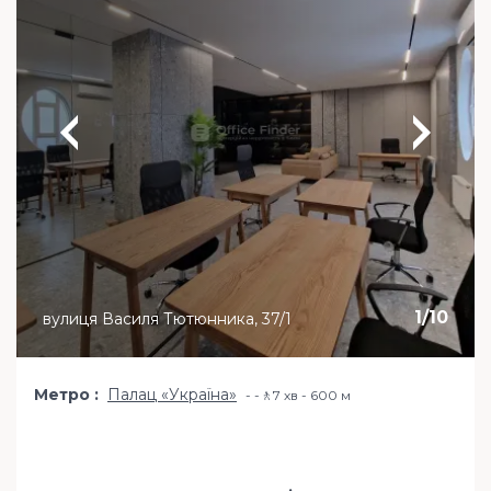
1
/
10
вулиця Василя Тютюнника, 37/1
Метро
Палац «Україна»
-🚶7 хв - 600 м