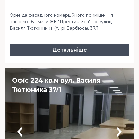
Оренда фасадного комерційного приміщення
площею 160 м2, у ЖК "Престиж Хол" по вулиці
Василя Тютюнника (Анрі Барбюса), 37/1.
Детальніше
Офіс 224 кв.м вул. Василя
Тютюника 37/1