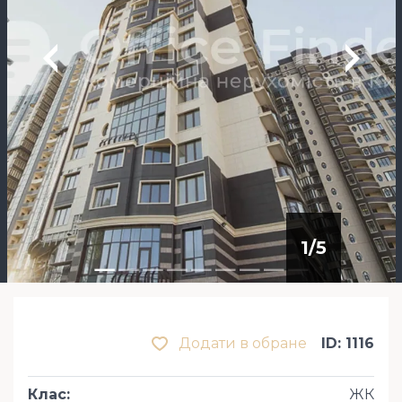
1
/
5
Додати в обране
ID: 1116
Клас
:
ЖК