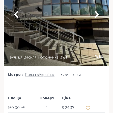
1
/
14
вулиця Василя Тютюнника, 37/1
Метро
Палац «Україна»
-🚶7 хв - 600 м
Площа
Поверх
Ціна
Додати в обр
160.00 м²
1
$ 24,37