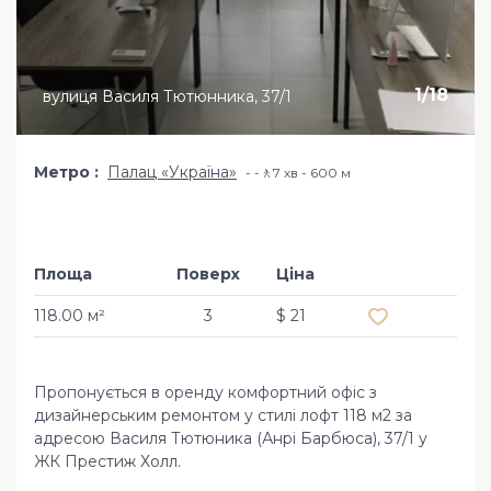
1
/
18
вулиця Василя Тютюнника, 37/1
Метро
Палац «Україна»
-🚶7 хв - 600 м
Площа
Поверх
Ціна
Додати в обра
118.00 м²
3
$ 21
Пропонується в оренду комфортний офіс з
дизайнерським ремонтом у стилі лофт 118 м2 за
адресою Василя Тютюника (Анрі Барбюса), 37/1 у
ЖК Престиж Холл.