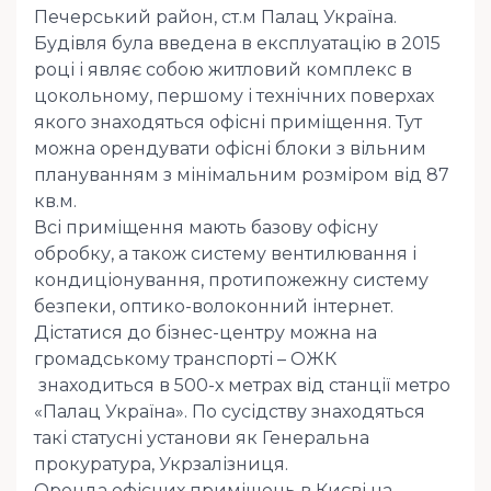
Печерський район, ст.м Палац Україна.
Будівля була введена в експлуатацію в 2015
році і являє собою житловий комплекс в
цокольному, першому і технічних поверхах
якого знаходяться офісні приміщення. Тут
можна орендувати офісні блоки з вільним
плануванням з мінімальним розміром від 87
кв.м.
Всі приміщення мають базову офісну
обробку, а також систему вентилювання і
кондиціонування, протипожежну систему
безпеки, оптико-волоконний інтернет.
Дістатися до бізнес-центру можна на
громадському транспорті – ОЖК
знаходиться в 500-х метрах від станції метро
«Палац Україна». По сусідству знаходяться
такі статусні установи як Генеральна
прокуратура, Укрзалізниця.
Оренда офісних приміщень в Києві на