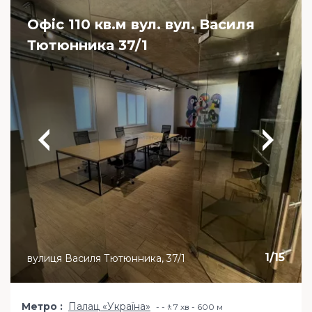
Офіс 110 кв.м вул. вул. Василя
Тютюнника 37/1
1
/
15
вулиця Василя Тютюнника, 37/1
Метро
Палац «Україна»
-🚶7 хв - 600 м