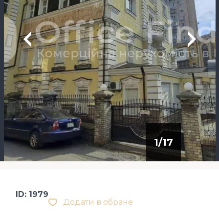
1
/
17
ID: 1979
Додати в обране