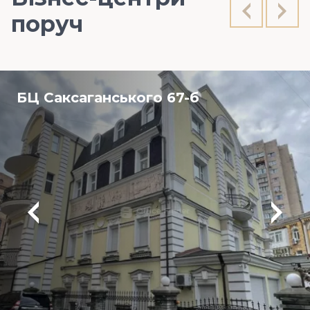
поруч
БЦ Саксаганського 67-б