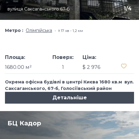
1
/
4
вулиця Саксаганського 67-б
Метро
Олімпійська
🚶17 хв - 1,2 км
Площа:
Поверх:
Ціна:
1680.00 м²
1
$ 2 976
Окрема офісна будівлі в центрі Києва 1680 кв.м вул.
Саксаганського, 67-б, Голосіївський район
Детальніше
БЦ Кадор