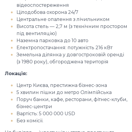
відеоспостереження
Цілодобова охорона 24/7
Центральне опалення з лічильником
Висота стель — 2,7 м (з технічним простором
під вентиляцію)
Наземна парковка до 10 авто
Електропостачання: потужність 216 кВт
Земельна ділянка у довгостроковій оренді
(з 1980 року), обгороджена територія
Локація:
Центр Києва, престижна бізнес-зона
5 хвилин пішки до метро Олімпійська
Поруч банки, кафе, ресторани, фітнес-клуби,
бізнес-центри
Вартість: 5 000 000 USD
Без комісії.