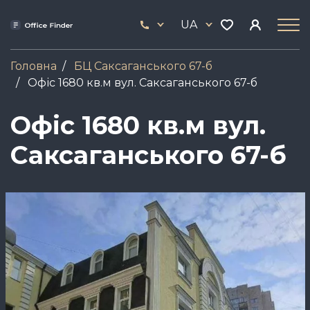
Skip
33
to
UA
444
main
17
content
Головна
БЦ Саксаганського 67-б
Офіс 1680 кв.м вул. Саксаганського 67-б
Офіс 1680 кв.м вул.
Саксаганського 67-б
Зображення