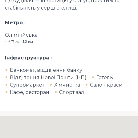
Ця будівля — інвестиція у статус, престиж та
стабільність у серці столиці.
Метро
Олімпійська
🚶17 хв - 1,2 км
Інфраструктура
Банкомат, відділення банку
Відділення Нової Пошти (НП)
Готель
Супермаркет
Хімчистка
Салон краси
Кафе, ресторан
Спорт зал