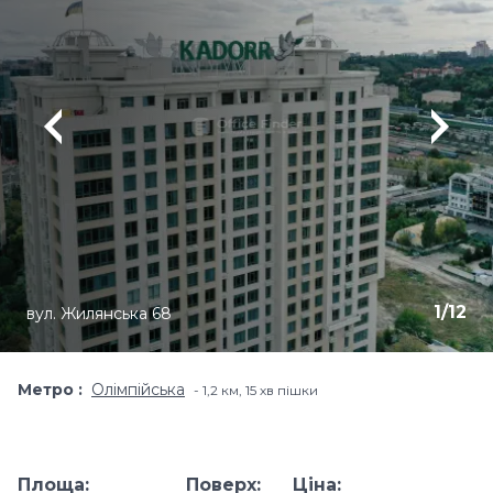
1
/
12
вул. Жилянська 68
Метро
Олімпійська
1,2 км, 15 хв пішки
Площа:
Поверх:
Ціна: