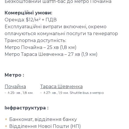
Безкоштовний шаттл-бас до метро Почайна
Комерційні умови:
Оренда: $12/м² + ПДВ
Експлуатаційні витрати включені, окремо
оплачуються комунальні послуги та генератор
Транспортна доступність:
Метро Почайна – 25 хв (1,8 км)
Метро Тараса Шевченка – 27 хв (1,9 км)
Метро
Почайна
Тараса Шевченка
🚶25- хв​., 1,8 км.
🚶27- хв​., 1,9 км. Shuttle bus з метро
Інфраструктура
Банкомат, відділення банку
Відділення Нової Пошти (НП)