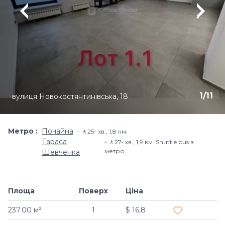
1
/
11
вулиця Новокостянтинівська, 18
Метро
Почайна
🚶25- хв​., 1,8 км.
Тараса
🚶27- хв​., 1,9 км. Shuttle bus з
метро
Шевченка
Площа
Поверх
Ціна
Додати в об
237.00 м²
1
$ 16,8