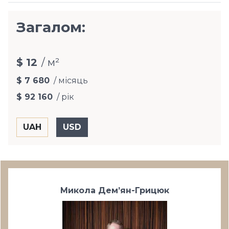
Загалом:
$ 12
/ м²
$ 7 680
/ місяць
$ 92 160
/ рік
Микола Дем’ян-Грицюк