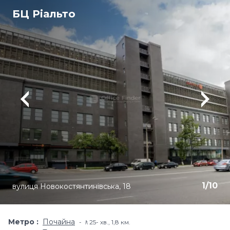
БЦ Ріальто
1
/
10
вулиця Новокостянтинівська, 18
Метро
Почайна
🚶25- хв​., 1,8 км.