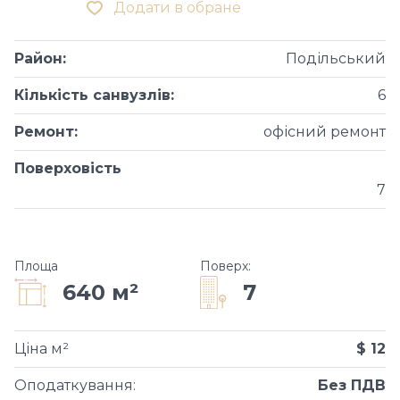
Додати в обране
Район
:
Подільський
Кількість санвузлів
:
6
Ремонт
:
офісний ремонт
Поверховість
7
Площа
Поверх
:
7
640 м²
Ціна м²
$ 12
Оподаткування
:
Без ПДВ