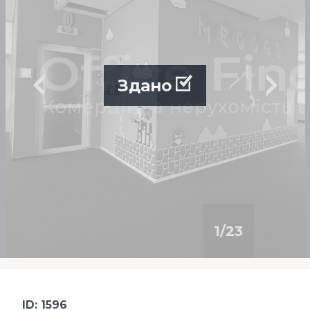
Здано
1
/
23
ID: 1596