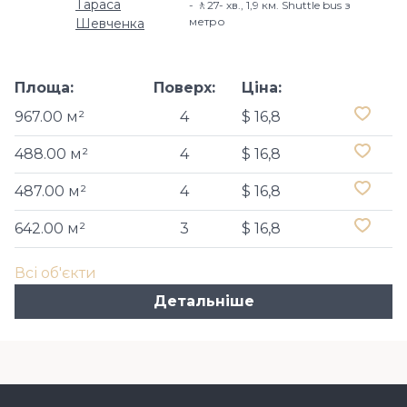
Тараса
🚶27- хв​., 1,9 км. Shuttle bus з
метро
Шевченка
Площа:
Поверх:
Ціна:
967.00 м²
4
$ 16,8
488.00 м²
4
$ 16,8
487.00 м²
4
$ 16,8
642.00 м²
3
$ 16,8
Всі об'єкти
Детальніше