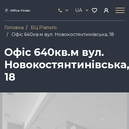
Skip
33
to
UA
444
main
17
content
Головна
БЦ Ріальто
Офіс 640кв.м вул. Новокостянтинівська, 18
Офіс 640кв.м вул.
Новокостянтинівська
18
Зображення