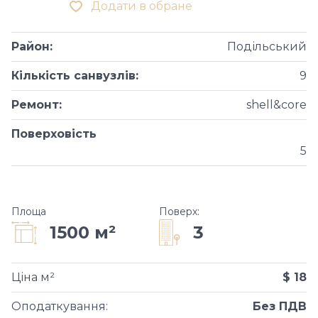
Додати в обране
Район
:
Подільський
Кількість санвузлів
:
9
Ремонт
:
shell&core
Поверховість
5
Площа
Поверх
:
3
1500 м²
Ціна м²
$ 18
Оподаткування
:
Без ПДВ