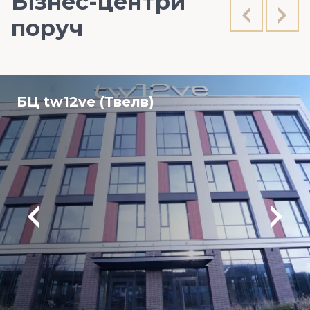
Бізнес-центри
поруч
БЦ tw12ve (Твелв)