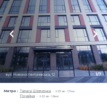
1
/
7
вул. Новокостянтинівська, 12
Метро
Тараса Шевченка
🚶23 хв - 1,7км
Почайна
🚶22 хв - 1,6км