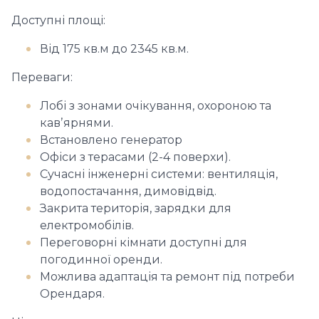
Доступні площі:
Від 175 кв.м до 2345 кв.м.
Переваги:
Лобі з зонами очікування, охороною та
кавʼярнями.
Встановлено генератор
Офіси з терасами (2-4 поверхи).
Сучасні інженерні системи: вентиляція,
водопостачання, димовідвід.
Закрита територія, зарядки для
електромобілів.
Переговорні кімнати доступні для
погодинної оренди.
Можлива адаптація та ремонт під потреби
Орендаря.