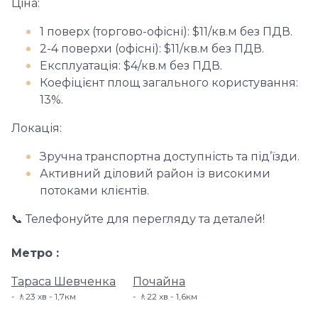
Ціна:
1 поверх (торгово-офісні): $11/кв.м без ПДВ.
2-4 поверхи (офісні): $11/кв.м без ПДВ.
Експлуатація: $4/кв.м без ПДВ.
Коефіцієнт площ загального користування:
13%.
Локація:
Зручна транспортна доступність та під’їзди.
Активний діловий район із високими
потоками клієнтів.
📞 Телефонуйте для перегляду та деталей!
Метро
Тараса Шевченка
Почайна
🚶23 хв - 1,7км
🚶22 хв - 1,6км