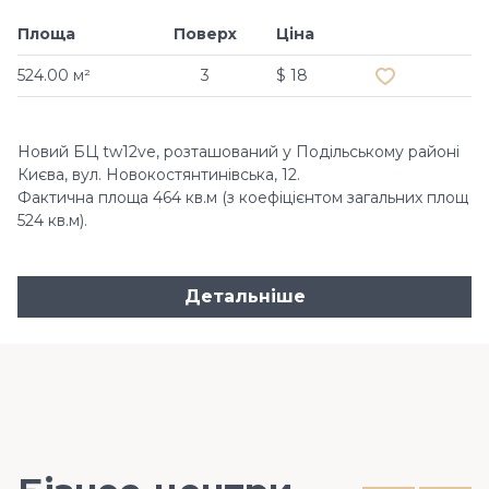
Площа
Поверх
Ціна
Додати в обр
524.00 м²
3
$ 18
Новий БЦ tw12ve, розташований у Подільському районі
Києва, вул. Новокостянтинівська, 12.
Фактична площа 464 кв.м (з коефіцієнтом загальних площ
524 кв.м).
Детальніше