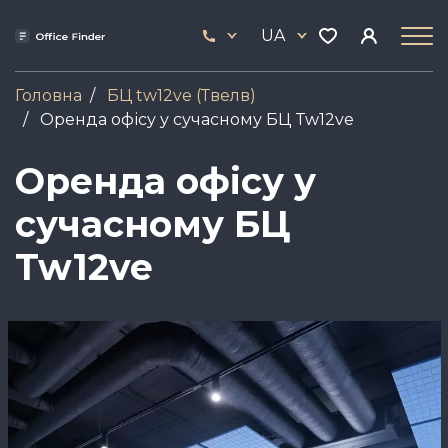
Skip
33
to
UA
444
main
17
content
Головна
БЦ tw12ve (Твелв)
Оренда офісу у сучасному БЦ Tw12ve
Оренда офісу у
сучасному БЦ
Tw12ve
Зображення