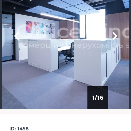
1
/
16
ID: 1458