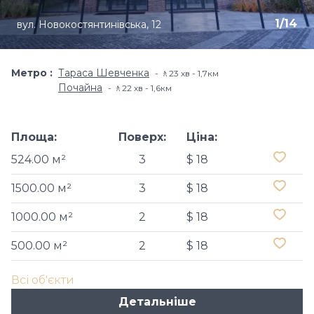
1
/
14
вул. Новокостянтинівська, 12
Метро
Тараса Шевченка
🚶23 хв - 1,7км
Почайна
🚶22 хв - 1,6км
Площа:
Поверх:
Ціна:
524.00 м²
3
$ 18
1500.00 м²
3
$ 18
1000.00 м²
2
$ 18
500.00 м²
2
$ 18
Всі об'єкти
Детальніше