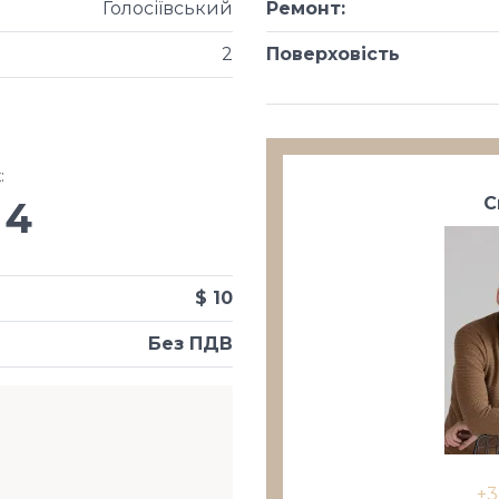
Голосіївський
Ремонт
:
2
Поверховість
х
:
С
4
$ 10
Без ПДВ
+3