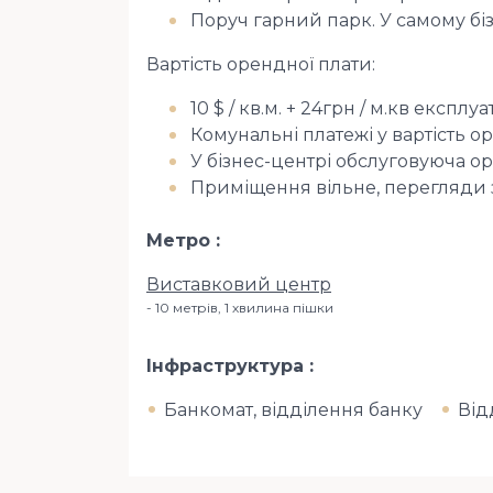
Поруч гарний парк. У самому біз
Вартість орендної плати:
10 $ / кв.м. + 24грн / м.кв експл
Комунальні платежі у вартість о
У бізнес-центрі обслуговуюча ор
Приміщення вільне, перегляди 
Метро
Виставковий центр
10 метрів, 1 хвилина пішки
Інфраструктура
Банкомат, відділення банку
Від