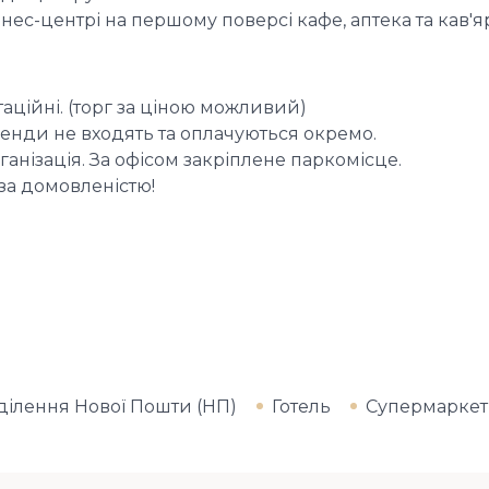
нес-центрі на першому поверсі кафе, аптека та кав'я
уатаційні. (торг за ціною можливий)
ренди не входять та оплачуються окремо.
ганізація. За офісом закріплене паркомісце.
за домовленістю!
ділення Нової Пошти (НП)
Готель
Супермаркет