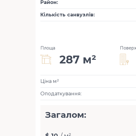
Район
:
Кількість санвузлів
:
Площа
Повер
287 м²
Ціна м²
Оподаткування
:
Загалом:
$ 10
/ м²