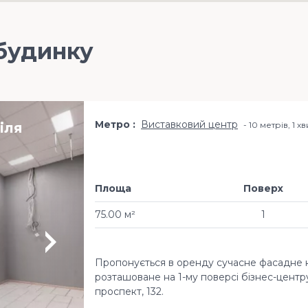
будинку
Метро
Виставковий центр
іля
10 метрів, 1 
Площа
Поверх
75.00 м²
1
Пропонується в оренду сучасне фасадне 
розташоване на 1-му поверсі бізнес-центру
проспект, 132.