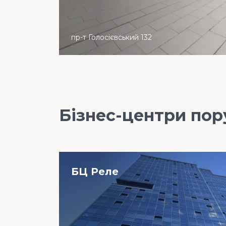
пр-т Голосієвський 132
Бізнес-центри пор
БЦ Реле