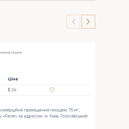
хвилина пішки
Офіс 2
Голосі
Ціна
Додати в обране
$ 24
комерційне приміщення площею 75 м²,
 «Реле» за адресою: м. Київ, Голосіївський