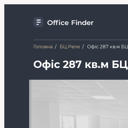
Skip
to
main
content
Головна
БЦ Реле
Офіс 287 кв.м Б
Офіс 287 кв.м Б
Зображення