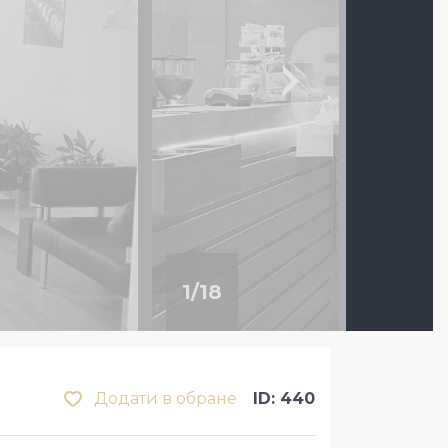
1
/
18
Додати в обране
ID: 440