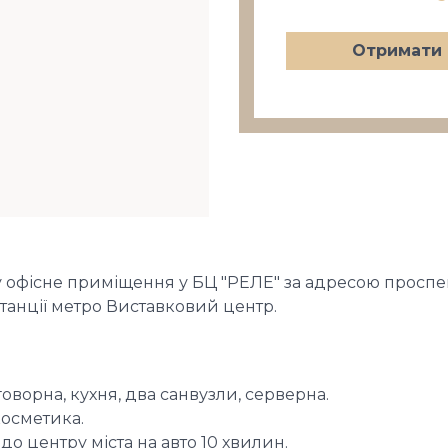
Отримати 
офісне приміщення у БЦ "РЕЛЕ" за адресою проспект
танції метро Виставковий центр.
говорна, кухня, два санвузли, серверна.
косметика.
до центру міста на авто 10 хвилин.