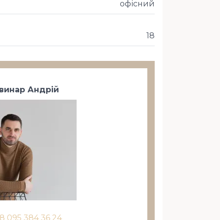
офісний
18
винар Андрій
8 095 384 36 24