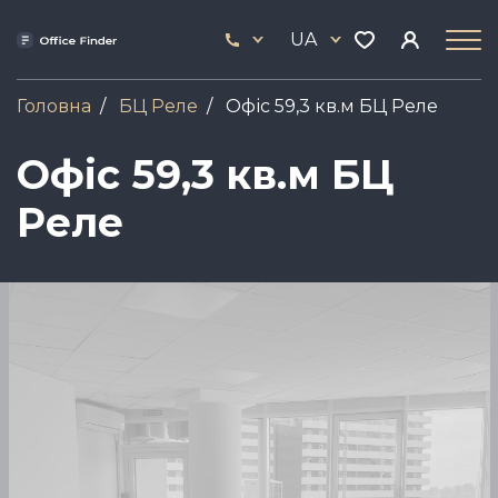
Skip
33
to
UA
444
main
17
content
Головна
БЦ Реле
Офіс 59,3 кв.м БЦ Реле
Офіс 59,3 кв.м БЦ
Реле
Зображення