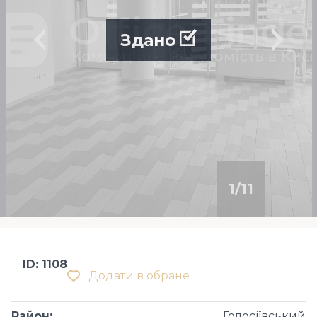
Здано
1
/
11
ID: 1108
Додати в обране
Район
:
Голосіївський