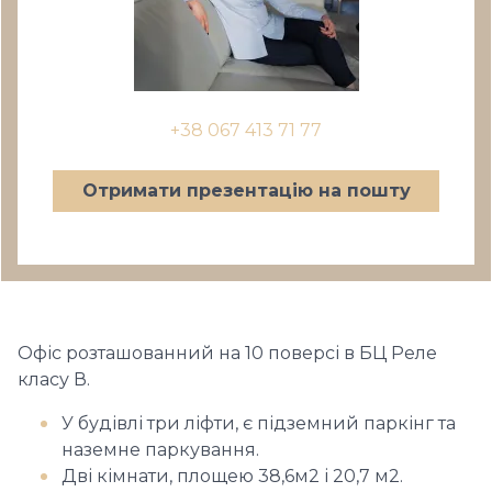
+38 067 413 71 77
Отримати презентацію на пошту
Офіс розташованний на 10 поверсі в БЦ Реле
класу В.
У будівлі три ліфти, є підземний паркінг та
наземне паркування.
Дві кімнати, площею 38,6м2 і 20,7 м2.