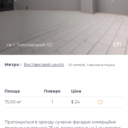
1
/
21
пр-т Голосієвський 132
Метро
Виставковий центр
10 метрів, 1 хвилина пішки
Площа
Поверх
Ціна
Додати в обр
75.00 м²
1
$ 24
Пропонується в оренду сучасне фасадне комерційне