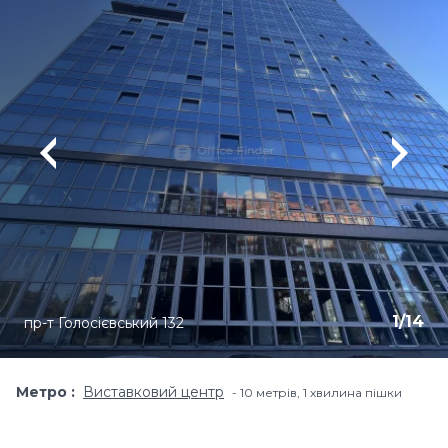
1
/
14
пр-т Голосієвський 132
Метро
Виставковий центр
10 метрів, 1 хвилина пішки