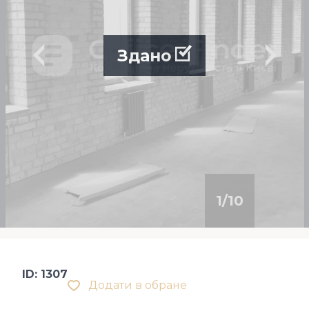
Здано
1
/
10
ID: 1307
Додати в обране