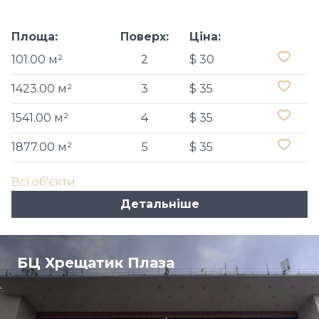
Площа:
Поверх:
Ціна:
101.00 м²
2
$ 30
1423.00 м²
3
$ 35
1541.00 м²
4
$ 35
1877.00 м²
5
$ 35
Всі об'єкти
Детальніше
БЦ Хрещатик Плаза