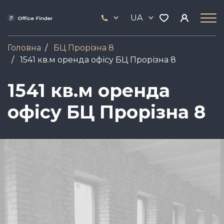
Skip
33
to
UA
444
main
17
content
Головна
БЦ Прорізна 8
1541 кв.м оренда офісу БЦ Прорізна 8
1541 кв.м оренда
офісу БЦ Прорізна 8
Зображення