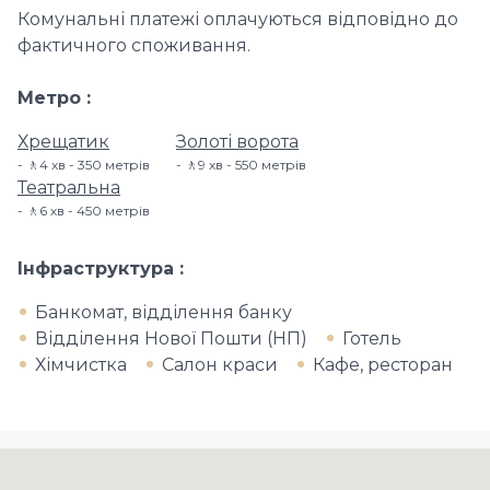
Комунальні платежі оплачуються відповідно до
фактичного споживання.
Метро
Хрещатик
Золоті ворота
🚶4 хв - 350 метрів
🚶9 хв - 550 метрів
Театральна
🚶6 хв - 450 метрів
Інфраструктура
Банкомат, відділення банку
Відділення Нової Пошти (НП)
Готель
Хімчистка
Салон краси
Кафе, ресторан