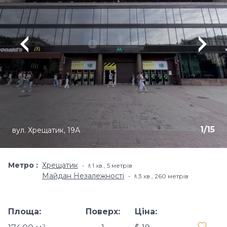
1
/
15
вул. Хрещатик, 19А
Метро
Хрещатик
🚶1 хв​., 5 метрів
Майдан Незалежності
🚶3 хв​., 260 метрів
Площа:
Поверх:
Ціна: