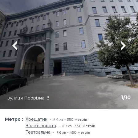
1
/
10
вулиця Прорізна, 8
Метро
Хрещатик
🚶4 хв - 350 метрів
Золоті ворота
🚶9 хв - 550 метрів
Театральна
🚶6 хв - 450 метрів