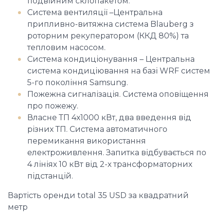
подвійним склопакетом.
Система вентиляції –Центральна
припливно-витяжна система Blauberg з
роторним рекуператором (ККД 80%) та
тепловим насосом.
Система кондиціонування – Центральна
система кондиціювання на базі WRF систем
5-го покоління Samsung.
Пожежна сигналізація. Система оповіщення
про пожежу.
Власне ТП 4х1000 кВт, два введення від
різних ТП. Система автоматичного
перемикання використання
електроживлення. Запитка відбувається по
4 лініях 10 кВт від 2-х трансформаторних
підстанцій.
Вартість оренди total 35 USD за квадратний
метр