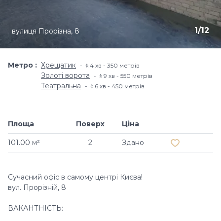
1
/
12
вулиця Прорізна, 8
Метро
Хрещатик
🚶4 хв - 350 метрів
Золоті ворота
🚶9 хв - 550 метрів
Театральна
🚶6 хв - 450 метрів
Площа
Поверх
Ціна
Додати в об
101.00 м²
2
Здано
Сучасний офіс в самому центрі Києва!
вул. Прорізній, 8
ВАКАНТНІСТЬ: