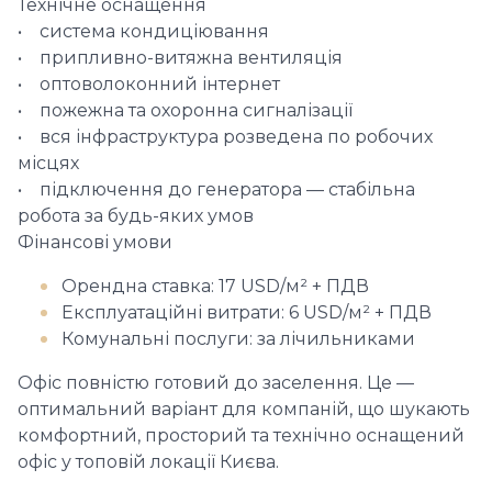
Технічне оснащення
• система кондиціювання
• припливно-витяжна вентиляція
• оптоволоконний інтернет
• пожежна та охоронна сигналізації
• вся інфраструктура розведена по робочих
місцях
• підключення до генератора — стабільна
робота за будь-яких умов
Фінансові умови
Орендна ставка: 17 USD/м² + ПДВ
Експлуатаційні витрати: 6 USD/м² + ПДВ
Комунальні послуги: за лічильниками
Офіс повністю готовий до заселення. Це —
оптимальний варіант для компаній, що шукають
комфортний, просторий та технічно оснащений
офіс у топовій локації Києва.