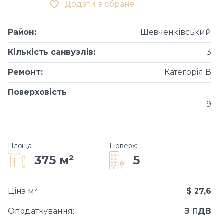
Додати в обране
Район
:
Шевченківський
Кількість санвузлів
:
3
Ремонт
:
Категорія В
Поверховість
9
Площа
Поверх
:
5
375 м²
Ціна м²
$ 27,6
Оподаткування
:
З ПДВ