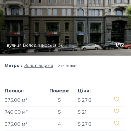
1
/
12
вулиця Володимирська, 38
Метро
Золоті ворота
2 хв пішки
Площа:
Поверх:
Ціна:
375.00 м²
5
$ 27,6
740.00 м²
5
$ 21
375.00 м²
4
$ 27,6