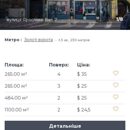
1
/
8
вулиця Ярославів Вал, 7
Метро
Золоті ворота
🚶3 хв​., 230 метрів
Площа:
Поверх:
Ціна:
265.00 м²
4
$ 35
265.00 м²
3
$ 25
484.00 м²
2
$ 25
1100.00 м²
2
$ 24,5
Детальніше