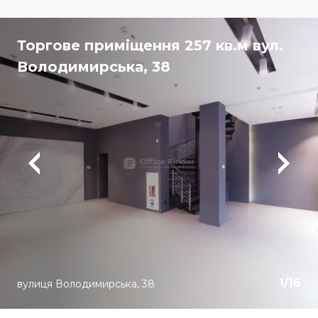
Торгове приміщення 257 кв.м вул.
Володимирська, 38
1
/
16
вулиця Володимирська, 38