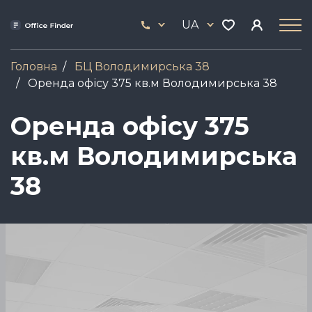
Skip
33
to
UA
444
main
17
content
Головна
БЦ Володимирська 38
Оренда офісу 375 кв.м Володимирська 38
Оренда офісу 375
кв.м Володимирська
38
Зображення