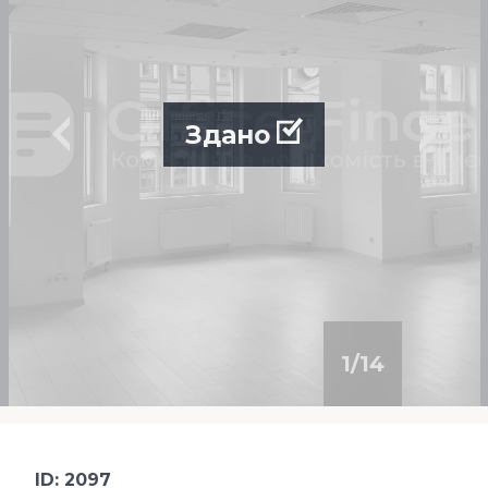
Здано
1
/
14
ID: 2097