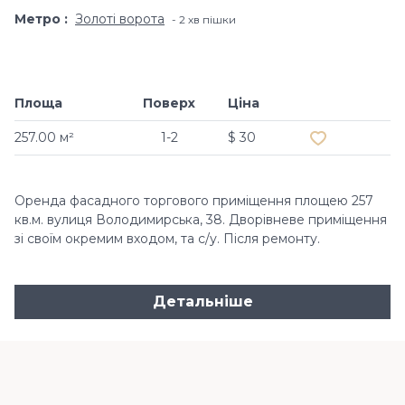
Метро
Золоті ворота
2 хв пішки
Площа
Поверх
Ціна
Додати в обр
257.00 м²
1-2
$ 30
Оренда фасадного торгового приміщення площею 257
кв.м. вулиця Володимирська, 38. Дворівневе приміщення
зі своїм окремим входом, та с/у. Після ремонту.
Детальніше