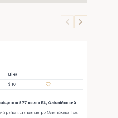
Приміщ
Олімпі
Ціна
Додати в обране
$ 10
іщення 577 кв.м в БЦ Олімпійський
кий район, станція метро Олімпійська 1 хв.