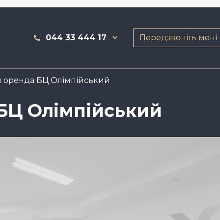
044 33 444 17
Передзвоніть мені
м оренда БЦ Олімпійський
 БЦ Олімпійський