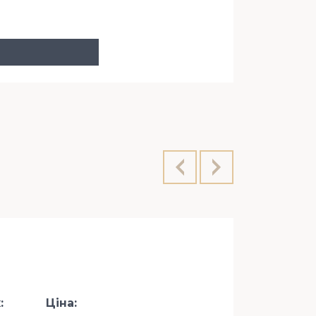
вул. Велик
:
Ціна: