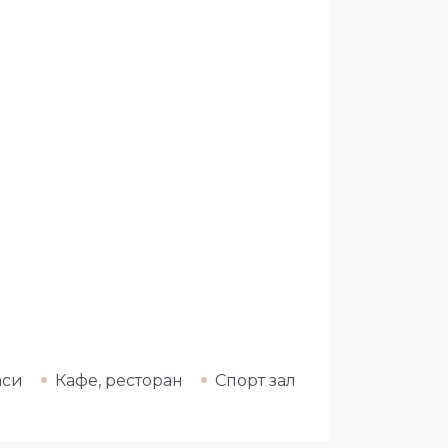
аси
Кафе, ресторан
Спорт зал