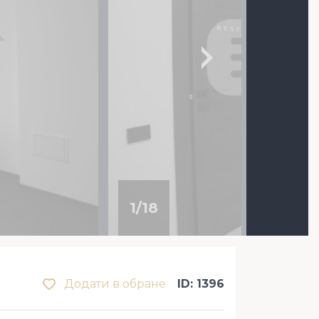
1
/
18
Додати в обране
ID: 1396