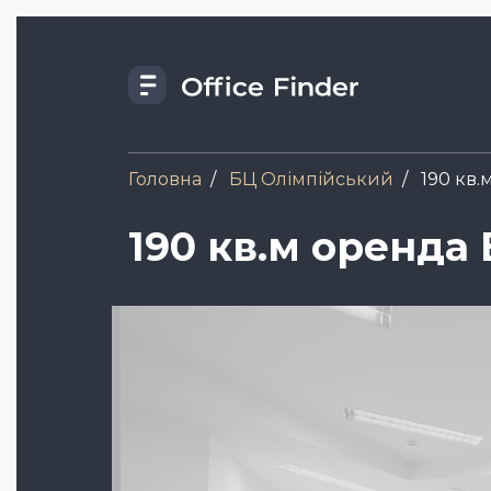
Skip
to
main
content
Головна
БЦ Олімпійський
190 кв.
190 кв.м оренда
Зображення