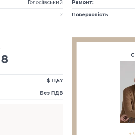
Голосіївський
Ремонт
:
2
Поверховість
х
:
С
8
$ 11,57
Без ПДВ
+3