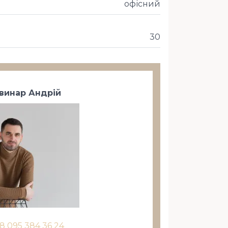
офісний
30
винар Андрій
8 095 384 36 24