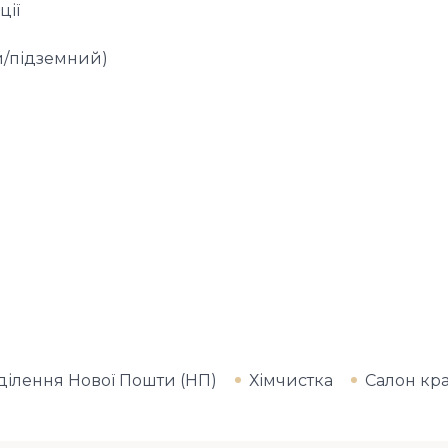
ції
й/підземний)
ділення Нової Пошти (НП)
Хімчистка
Салон кр