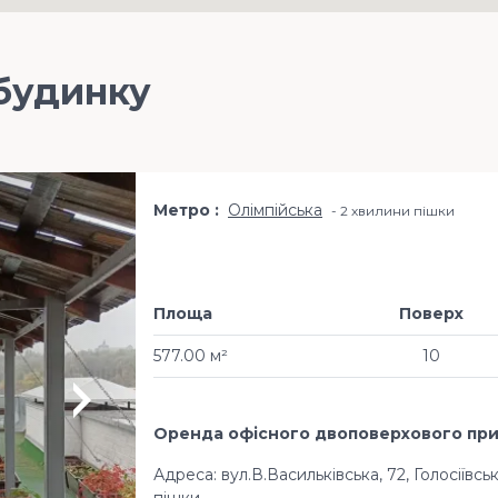
будинку
Метро
Олімпійська
2 хвилини пішки
Площа
Поверх
577.00 м²
10
Оренда офісного двоповерхового прим
Адреса: вул.В.Васильківська, 72, Голосіївсь
пішки.