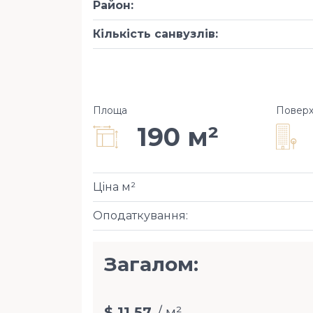
Район
:
Кількість санвузлів
:
Площа
Повер
190 м²
Ціна м²
Оподаткування
:
Загалом:
$ 11,57
/ м²