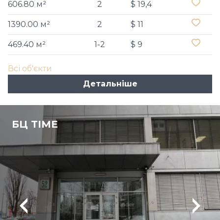
606.80 м²
2
$ 19,4
1390.00 м²
2
$ 11
469.40 м²
1-2
$ 9
Всі об'єкти
Детальніше
БЦ TIME