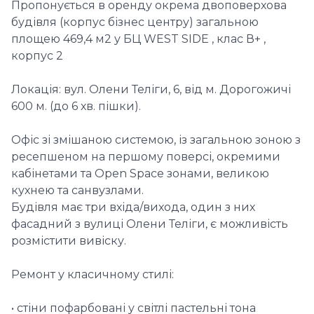
Пропонується в оренду окрема двоповерхова
будівля (корпус бізнес центру) загальною
площею 469,4 м2 у БЦ WEST SIDE , клас В+ ,
корпус 2
Локація: вул. Олени Теліги, 6, від м. Дорогожичі
600 м. (до 6 хв. пішки).
Офіс зі змішаною системою, із загальною зоною з
ресепшеном на першому поверсі, окремими
кабінетами та Open Space зонами, великою
кухнею та санвузлами.
Будівля має три вхіда/вихода, один з них
фасадний з вулиці Олени Теліги, є можливість
розмістити вивіску.
Ремонт у класичному стилі:
• стіни пофарбовані у світлі пастельні тона