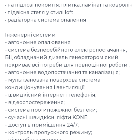
• на підлозі покриття: плитка, ламінат та ковролін
• підвісна стеля у стилі loft
• радіаторна система опалення
Інженерні системи:
- автономне опалювання;
- система безперебійного електропостачання,
БЦ обладнаний дизель генератором який
покриває всі потреби для повноцінної роботи ;
- автономне водопостачання та каналізація;
- мультізанована поверхова система
кондиціонування і вентиляції;
- швидкісний інтернет і телефонія;
- відеоспостереження;
- система протипожежної безпеки;
- сучасні швидкісні ліфти KONE;
- доступ в приміщення 24/7;
- контроль пропускного режиму;
- цілодобова охорона;