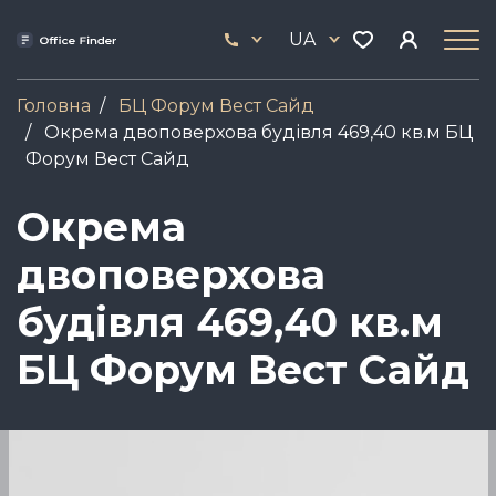
Skip
33
to
UA
444
main
17
content
Головна
БЦ Форум Вест Сайд
Окрема двоповерхова будівля 469,40 кв.м БЦ
Форум Вест Сайд
Окрема
двоповерхова
будівля 469,40 кв.м
БЦ Форум Вест Сайд
Зображення