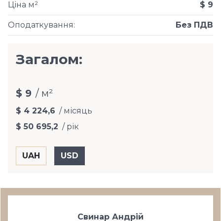
Ціна м²
$ 9
Оподаткування
:
Без ПДВ
Загалом:
$ 9
/ м²
$ 4 224,6
/ місяць
$ 50 695,2
/ рік
Свинар Андрій