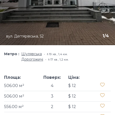
1
/
4
вул. Дегтярівська, 52
Метро
Шулявська
🚶19 хв​., 1,4 км.
Дорогожичі
🚶17 хв​., 1,2 км.
Площа:
Поверх:
Ціна:
506.00 м²
4
$ 12
506.00 м²
3
$ 12
556.00 м²
2
$ 12