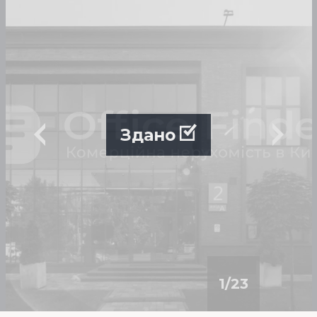
Здано
1
/
23