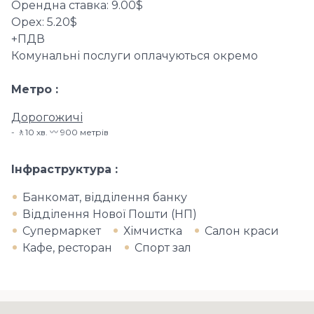
Орендна ставка: 9.00$
Opex: 5.20$
+ПДВ
Комунальні послуги оплачуються окремо
Метро
Дорогожичі
🚶10 хв​. 〰️ 900 метрів
Інфраструктура
Банкомат, відділення банку
Відділення Нової Пошти (НП)
Супермаркет
Хімчистка
Салон краси
Кафе, ресторан
Спорт зал