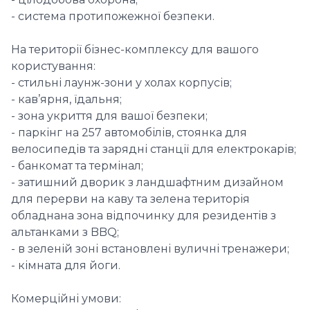
- система протипожежної безпеки.
На території бізнес-комплексу для вашого
користування:
- стильні лаунж-зони у холах корпусів;
- кав’ярня, їдальня;
- зона укриття для вашої безпеки;
- паркінг на 257 автомобілів, стоянка для
велосипедів та зарядні станції для електрокарів;
- банкомат та термінал;
- затишний дворик з ландшафтним дизайном
для перерви на каву та зелена територія
обладнана зона відпочинку для резидентів з
альтанками з BBQ;
- в зеленій зоні встановлені вуличні тренажери;
- кімната для йоги.
Комерційні умови: