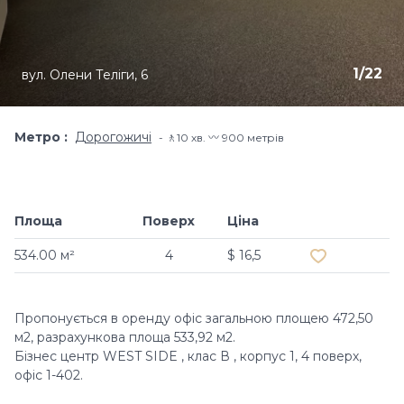
1
/
22
вул. Олени Теліги, 6
Метро
Дорогожичі
🚶10 хв​. 〰️ 900 метрів
Площа
Поверх
Ціна
Додати в об
534.00 м²
4
$ 16,5
Пропонується в оренду офіс загальною площею 472,50
м2, разрахункова площа 533,92 м2.
Бізнес центр WEST SIDE , клас В , корпус 1, 4 поверх,
офіс 1-402.