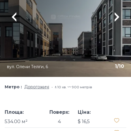
1
/
10
вул. Олени Теліги, 6
Метро
Дорогожичі
🚶10 хв​. 〰️ 900 метрів
Площа:
Поверх:
Ціна:
534.00 м²
4
$ 16,5